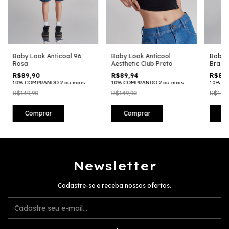
Baby Look Anticool 96
Baby Look Anticool
Baby 
Rosa
Aesthetic Club Preto
Brasil
R$89,90
R$89,94
R$83,
10% COMPRANDO 2 ou mais
10% COMPRANDO 2 ou mais
10% CO
R$149,90
R$149,90
R$149,
Comprar
Comprar
C
Newsletter
Cadastre-se e receba nossas ofertas.