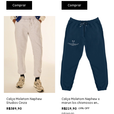
Comprar
Comprar
Calça Moletom Nephew
Calça Moletom Nephew x
Studios Cinza
marun los chismosos en
accion Azul
R$389,90
R$219,90
-
19
%
OFF
R$269,90