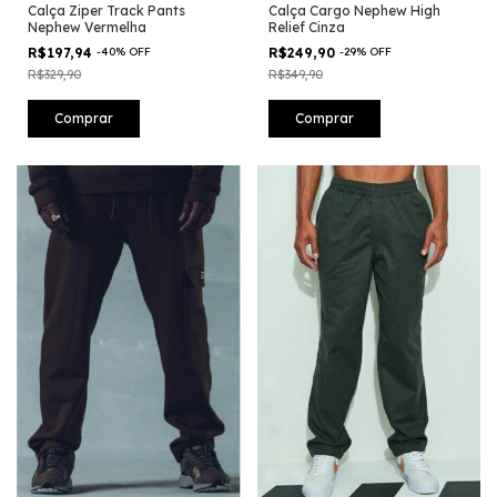
Calça Ziper Track Pants
Calça Cargo Nephew High
Nephew Vermelha
Relief Cinza
R$197,94
-
40
%
OFF
R$249,90
-
29
%
OFF
R$329,90
R$349,90
Comprar
Comprar