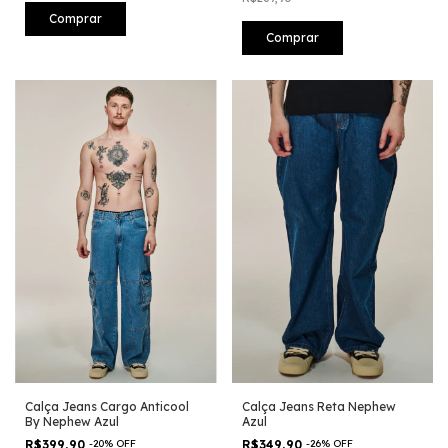
Comprar
Comprar
Calça Jeans Cargo Anticool
Calça Jeans Reta Nephew
By Nephew Azul
Azul
R$399,90
-
20
%
OFF
R$349,90
-
26
%
OFF