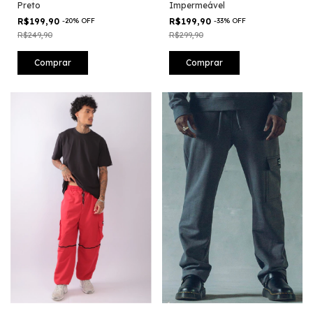
Preto
Impermeável
R$199,90
-
20
%
OFF
R$199,90
-
33
%
OFF
R$249,90
R$299,90
Comprar
Comprar