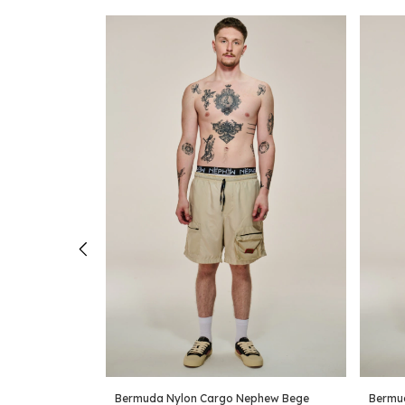
gh Relief
Bermuda Nylon Cargo Nephew Bege
Bermu