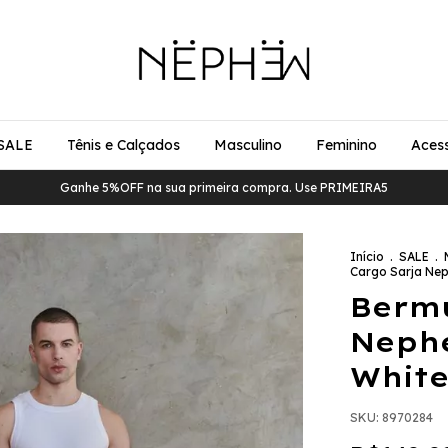
SALE
Tênis e Calçados
Masculino
Feminino
Acess
Ganhe 5%OFF na sua primeira compra. Use PRIMEIRA5
Início
.
SALE
.
Cargo Sarja Nep
Berm
Nephe
Whit
SKU:
8970284