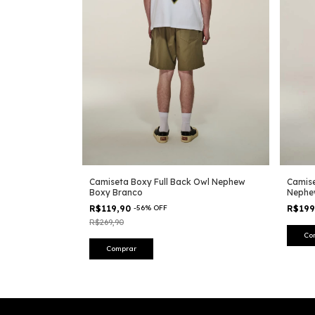
Camiseta Boxy Full Back Owl Nephew
Camise
Boxy Branco
Neph
R$119,90
-
56
%
OFF
R$19
R$269,90
Co
Comprar