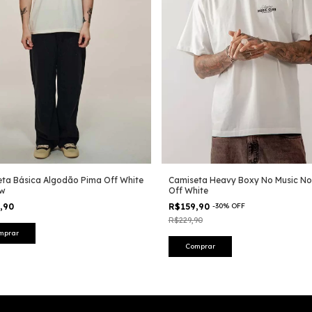
ta Básica Algodão Pima Off White
Camiseta Heavy Boxy No Music No 
ew
Off White
9,90
R$159,90
-
30
%
OFF
R$229,90
mprar
Comprar