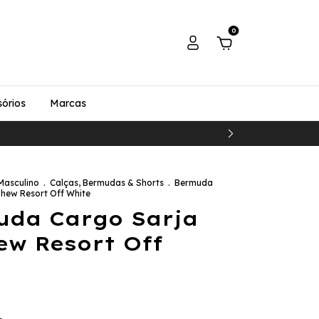
0
órios
Marcas
Masculino
.
Calças, Bermudas & Shorts
.
Bermuda
hew Resort Off White
uda Cargo Sarja
w Resort Off
e