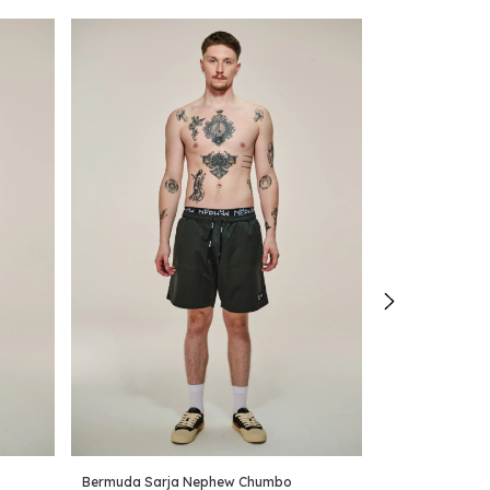
Bermuda Sarja Nephew Chumbo
Bermuda Sarja