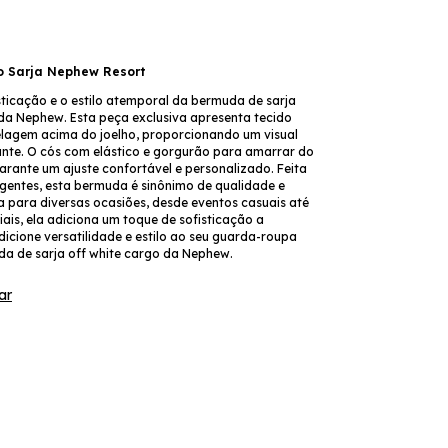
 Sarja Nephew Resort
sticação e o estilo atemporal da bermuda de sarja
 da Nephew. Esta peça exclusiva apresenta tecido
agem acima do joelho, proporcionando um visual
nte. O cós com elástico e gorgurão para amarrar do
arante um ajuste confortável e personalizado. Feita
igentes, esta bermuda é sinônimo de qualidade e
ta para diversas ocasiões, desde eventos casuais até
ais, ela adiciona um toque de sofisticação a
dicione versatilidade e estilo ao seu guarda-roupa
a de sarja off white cargo da Nephew.
ar