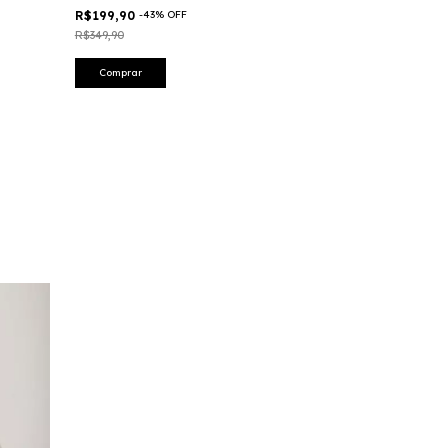
R$199,90
-
43
%
OFF
R$299,90
-
14
%
R$349,90
R$349,90
Comprar
Comprar