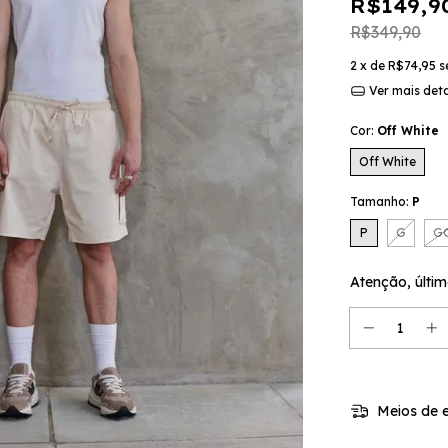
R$149,9
R$349,90
2
x de
R$74,95
s
Ver mais det
Cor:
Off White
Off White
Tamanho:
P
P
G
G
Atenção, últim
Meios de e