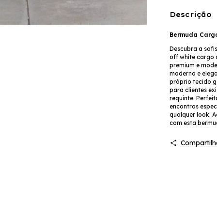
Descrição
Bermuda Cargo
Descubra a sofi
off white cargo
premium e model
moderno e elega
próprio tecido g
para clientes ex
requinte. Perfei
encontros especi
qualquer look. A
com esta bermud
Compartilh