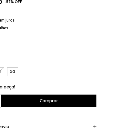
0
-
57
%
OFF
em juros
alhes
G
XG
a peça!
nvio