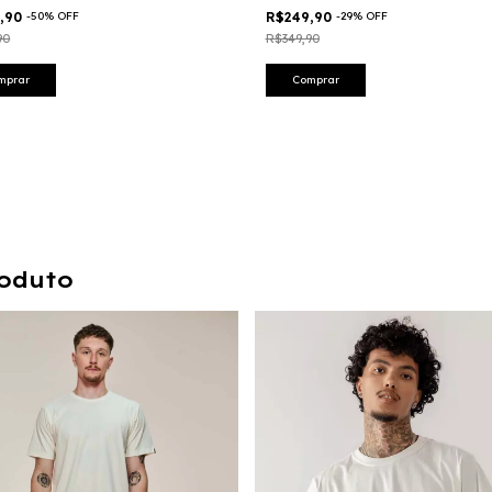
9,90
-
50
%
OFF
R$249,90
-
29
%
OFF
90
R$349,90
mprar
Comprar
oduto