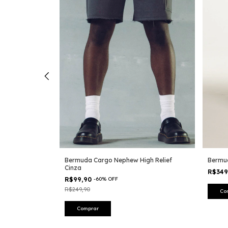
ege
Bermuda Cargo Nephew High Relief
Bermud
Cinza
R$34
R$99,90
-
60
%
OFF
R$249,90
Co
Comprar