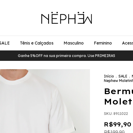
SALE
Tênis e Calçados
Masculino
Feminino
Acess
Ganhe 5%OFF na sua primeira compra. Use PRIMEIRA5
Início
.
SALE
.
Nephew Moletin
Berm
Molet
SKU:
8911022
R$99,90
R$199,90