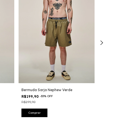
Bermuda Sarja Nephew Verde
Bermuda Sarja
R$199,90
-
33
%
OFF
R$299,90
-
14
%
R$299,90
R$349,90
Comprar
Comprar