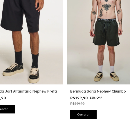
a Jort Alfaiataria Nephew Preta
Bermuda Sarja Nephew Chumbo
9,90
R$199,90
-
33
%
OFF
R$299,90
mprar
Comprar