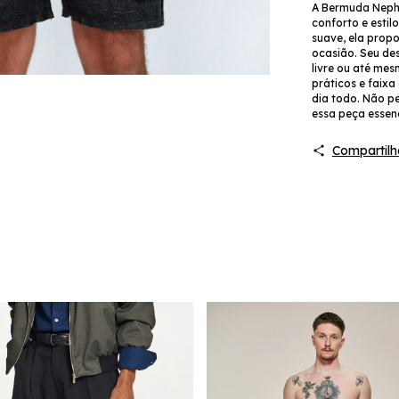
A Bermuda Nephe
conforto e esti
suave, ela prop
ocasião. Seu des
livre ou até me
práticos e faixa
dia todo. Não p
essa peça essenci
Compartilh