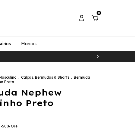
0
órios
Marcas
Masculino
.
Calças, Bermudas & Shorts
.
Bermuda
ho Preto
uda Nephew
inho Preto
-
50
%
OFF