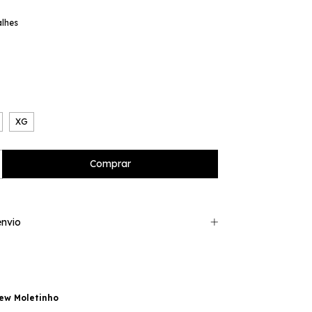
alhes
XG
nvio
ew Moletinho