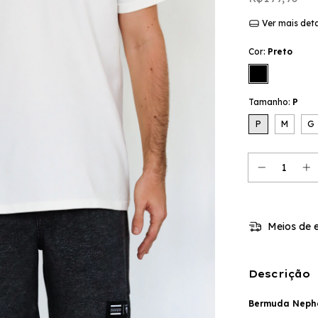
Ver mais det
Cor:
Preto
Tamanho:
P
P
M
G
Meios de e
Descrição
Bermuda Neph