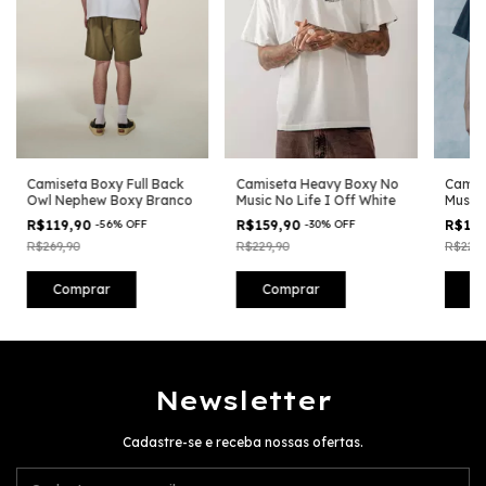
Camiseta Boxy Full Back
Camiseta Heavy Boxy No
Camis
Owl Nephew Boxy Branco
Music No Life I Off White
Music 
R$119,90
-
56
%
OFF
R$159,90
-
30
%
OFF
R$15
R$269,90
R$229,90
R$229,
Comprar
Comprar
C
Newsletter
Cadastre-se e receba nossas ofertas.