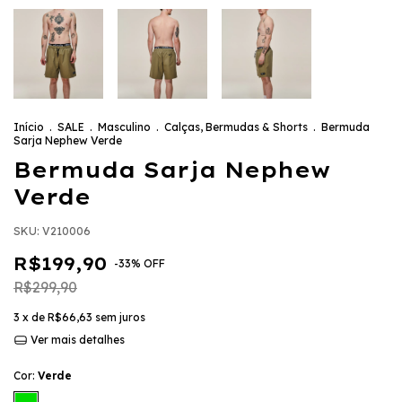
Início
.
SALE
.
Masculino
.
Calças, Bermudas & Shorts
.
Bermuda
Sarja Nephew Verde
Bermuda Sarja Nephew
Verde
SKU:
V210006
R$199,90
-
33
%
OFF
R$299,90
3
x de
R$66,63
sem juros
Ver mais detalhes
Cor:
Verde