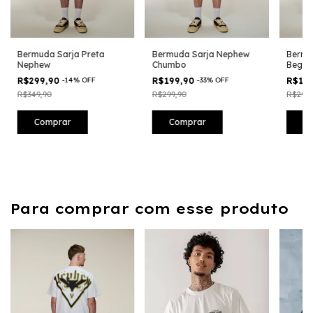
Bermuda Sarja Preta
Bermuda Sarja Nephew
Bermu
Nephew
Chumbo
Bege
R$299,90
-
14
%
OFF
R$199,90
-
33
%
OFF
R$19
R$349,90
R$299,90
R$299,
Comprar
Comprar
C
Para comprar com esse produto