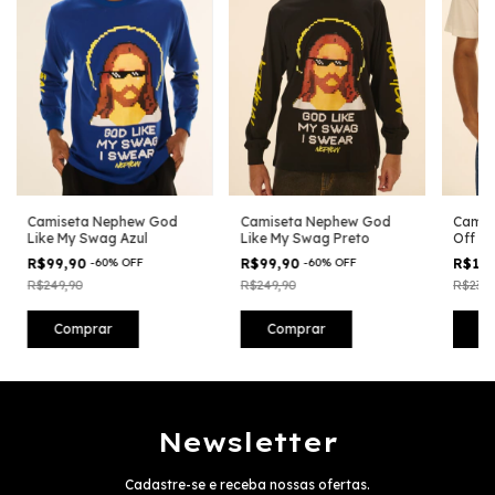
Camiseta Nephew God
Camiseta Nephew God
Camis
Like My Swag Azul
Like My Swag Preto
Off Wh
R$99,90
-
60
%
OFF
R$99,90
-
60
%
OFF
R$14
R$249,90
R$249,90
R$239,
Comprar
Comprar
C
Newsletter
Cadastre-se e receba nossas ofertas.