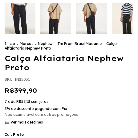
Início
.
Marcas
.
Nephew
.
I'm From Brasil Madame
.
Calça
Alfaiataria Nephew Preto
Calça Alfaiataria Nephew
Preto
SKU:
IN25031
R$399,90
7
x de
R$57,13
sem juros
5% de desconto
pagando com Pix
Não acumulável com outras promoções
Ver mais detalhes
Cor:
Preto