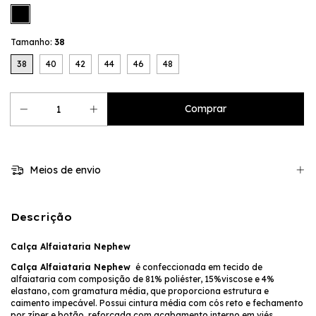
Tamanho:
38
38
40
42
44
46
48
Meios de envio
Descrição
Calça Alfaiataria Nephew
Calça Alfaiataria Nephew
é confeccionada em tecido de
alfaiataria com composição de 81% poliéster, 15%viscose e 4%
elastano, com gramatura média, que proporciona estrutura e
caimento impecável. Possui cintura média com cós reto e fechamento
por zíper e botão, reforçada com acabamento interno em viés,