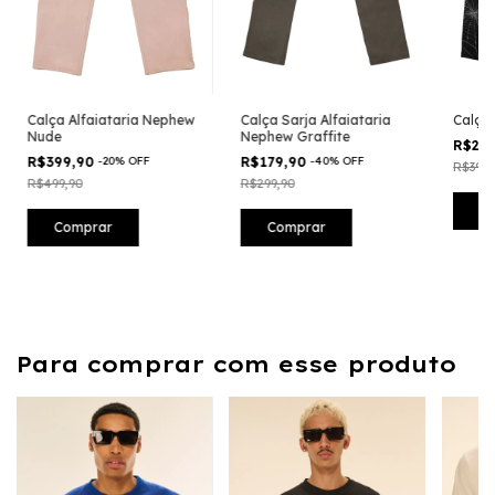
Calça Alfaiataria Nephew
Calça Sarja Alfaiataria
Calça
Nude
Nephew Graffite
R$24
R$399,90
-
20
%
OFF
R$179,90
-
40
%
OFF
R$399,
R$499,90
R$299,90
C
Comprar
Comprar
Para comprar com esse produto