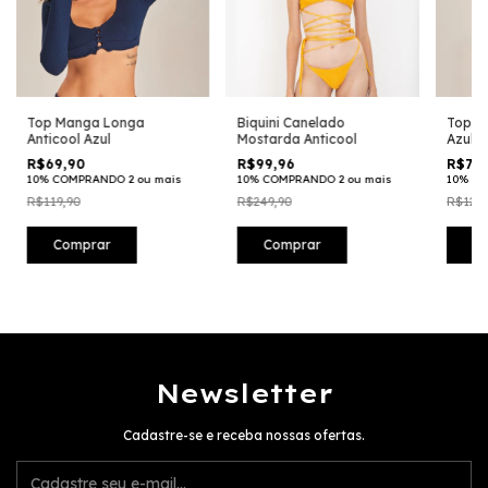
Top Manga Longa
Biquini Canelado
Top A
Anticool Azul
Mostarda Anticool
Azul
R$69,90
R$99,96
R$77,
10% COMPRANDO 2 ou mais
10% COMPRANDO 2 ou mais
10% CO
R$119,90
R$249,90
R$129,
Comprar
Comprar
C
Newsletter
Cadastre-se e receba nossas ofertas.