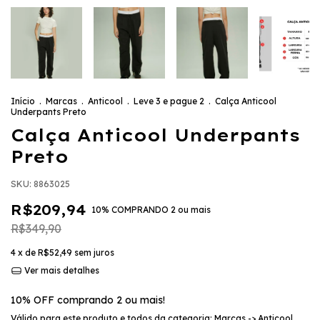
Início
.
Marcas
.
Anticool
.
Leve 3 e pague 2
.
Calça Anticool
Underpants Preto
Calça Anticool Underpants
Preto
SKU:
8863025
R$209,94
10% COMPRANDO 2 ou mais
R$349,90
4
x de
R$52,49
sem juros
Ver mais detalhes
10% OFF comprando 2 ou mais!
Válido para este produto e todos da categoria: Marcas -> Anticool,