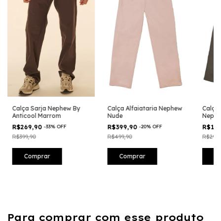
Calça Sarja Nephew By
Calça Alfaiataria Nephew
Calça 
Anticool Marrom
Nude
Nephe
R$269,90
-
33
%
OFF
R$399,90
-
20
%
OFF
R$17
R$399,90
R$499,90
R$299,
Comprar
Comprar
C
Para comprar com esse produto