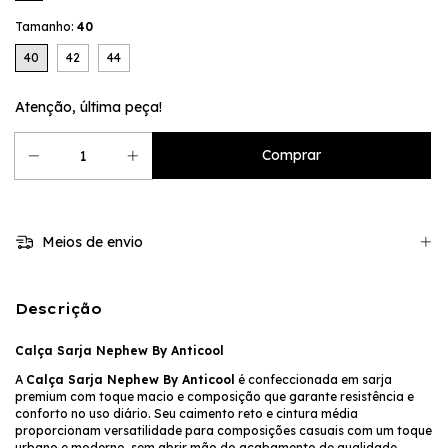
Tamanho:
40
40
42
44
Atenção, última peça!
Meios de envio
Descrição
Calça Sarja Nephew By Anticool
A
Calça Sarja Nephew By Anticool
é confeccionada em sarja
premium com toque macio e composição que garante resistência e
conforto no uso diário. Seu caimento reto e cintura média
proporcionam versatilidade para composições casuais com um toque
urbano e moderno, sem abrir mão do acabamento de qualidade.