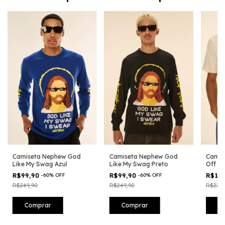
Camiseta Nephew God
Camiseta Nephew God
Camis
Like My Swag Azul
Like My Swag Preto
Off Wh
R$99,90
-
60
%
OFF
R$99,90
-
60
%
OFF
R$14
R$249,90
R$249,90
R$239,
Comprar
Comprar
C