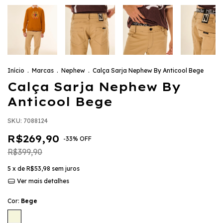
Início
.
Marcas
.
Nephew
.
Calça Sarja Nephew By Anticool Bege
Calça Sarja Nephew By
Anticool Bege
SKU:
7088124
R$269,90
-
33
%
OFF
R$399,90
5
x de
R$53,98
sem juros
Ver mais detalhes
Cor:
Bege