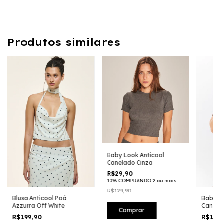
Produtos similares
Baby Look Anticool
Canelado Cinza
R$29,90
10% COMPRANDO 2 ou mais
R$129,90
Blusa Anticool Poá
Baby 
Azzurra Off White
Canel
Comprar
R$199,90
R$129