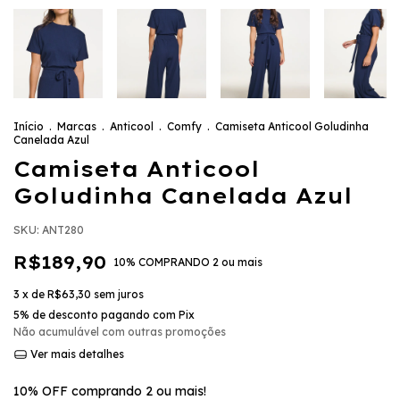
Início
.
Marcas
.
Anticool
.
Comfy
.
Camiseta Anticool Goludinha
Canelada Azul
Camiseta Anticool
Goludinha Canelada Azul
SKU:
ANT280
R$189,90
10% COMPRANDO 2 ou mais
3
x de
R$63,30
sem juros
5% de desconto
pagando com Pix
Não acumulável com outras promoções
Ver mais detalhes
10% OFF comprando 2 ou mais!