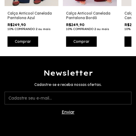
Calça Anticool Canelada
Calça Anticool Canelada
Calça 
Pantalona Azul
Pantalona Bordô
Canel
R$249,90
R$249,90
R$249
10% COMPRANDO 2 ou mais
10% COMPRANDO 2 ou mais
10% CO
Comprar
Comprar
C
Newsletter
Cadastre-se e receba nossas ofertas.