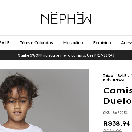
SALE
Tênis e Calçados
Masculino
Feminino
Acess
Ganhe 5%OFF na sua primeira compra. Use PRIMEIRA5
Início
.
SALE
.
Kids Branca
Camis
Duelo
SKU:
6677031
R$38,94
R$64,90