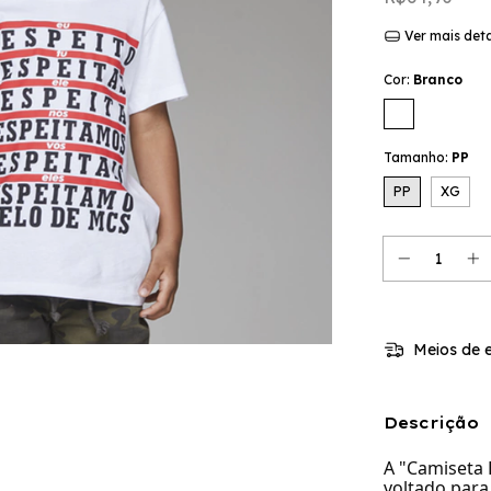
Ver mais det
Cor:
Branco
Tamanho:
PP
PP
XG
Meios de e
Descrição
A "Camiseta 
voltado para