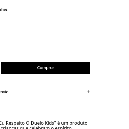
alhes
nvio
Eu Respeito O Duelo Kids" é um produto
 crianças que celebram o espírito