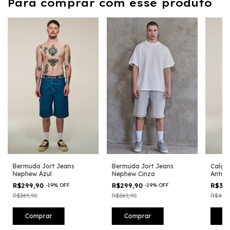
Para comprar com esse produto
Bermuda Jort Jeans
Bermuda Jort Jeans
Calça
Nephew Azul
Nephew Cinza
Antico
R$299,90
-
19
%
OFF
R$299,90
-
19
%
OFF
R$39
R$369,90
R$369,90
R$499,
Comprar
Comprar
C