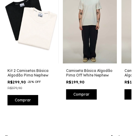
Kit 2 Camisetas Básica
Camiseta Básica Algodão
Camis
Algodão Pima Nephew
Pima Off White Nephew
Algod
R$299,90
-
21
%
OFF
R$199,90
R$19
R$379,90
Comprar
C
Comprar