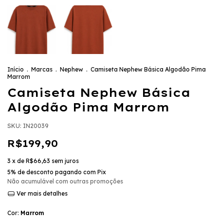
Início
.
Marcas
.
Nephew
.
Camiseta Nephew Básica Algodão Pima
Marrom
Camiseta Nephew Básica
Algodão Pima Marrom
SKU:
IN20039
R$199,90
3
x de
R$66,63
sem juros
5% de desconto
pagando com Pix
Não acumulável com outras promoções
Ver mais detalhes
Cor:
Marrom