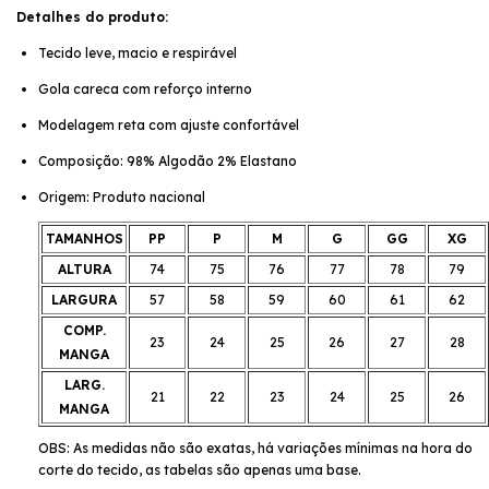
Detalhes do produto:
Tecido leve, macio e respirável
Gola careca com reforço interno
Modelagem reta com ajuste confortável
Composição: 98% Algodão 2% Elastano
Origem: Produto nacional
TAMANHOS
PP
P
M
G
GG
XG
ALTURA
74
75
76
77
78
79
LARGURA
57
58
59
60
61
62
COMP.
23
24
25
26
27
28
MANGA
LARG.
21
22
23
24
25
26
MANGA
OBS: As medidas não são exatas, há variações mínimas na hora do
corte do tecido, as tabelas são apenas uma base.