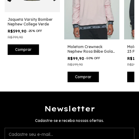
Jaqueta Varsity Bomber
Nephew College Verde
R$599,90
-
25
%
OFF
R$799,90
Moletom Crewneck
Molet
Comprar
Nephew Rosa Bêbe Gola
23 Pre
Bordada
R$99,90
-
50
%
OFF
R$19
R$199,90
R$299,
Comprar
C
Newsletter
Cadastre-se e receba nossas ofertas.