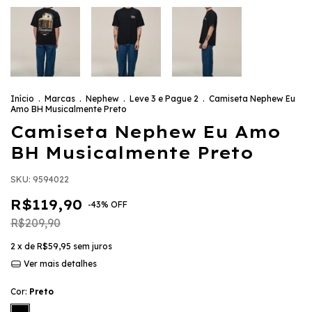
Início
.
Marcas
.
Nephew
.
Leve 3 e Pague 2
.
Camiseta Nephew Eu
Amo BH Musicalmente Preto
Camiseta Nephew Eu Amo
BH Musicalmente Preto
SKU:
9594022
R$119,90
-
43
%
OFF
R$209,90
2
x de
R$59,95
sem juros
Ver mais detalhes
Cor:
Preto