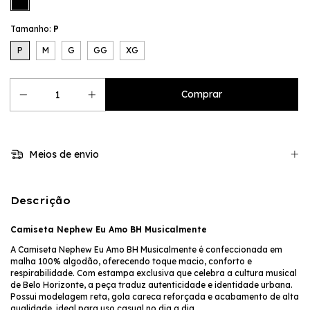
Tamanho:
P
P
M
G
GG
XG
Meios de envio
Descrição
Camiseta Nephew Eu Amo BH Musicalmente
A Camiseta Nephew Eu Amo BH Musicalmente é confeccionada em
malha 100% algodão, oferecendo toque macio, conforto e
respirabilidade. Com estampa exclusiva que celebra a cultura musical
de Belo Horizonte, a peça traduz autenticidade e identidade urbana.
Possui modelagem reta, gola careca reforçada e acabamento de alta
qualidade, ideal para uso casual no dia a dia.