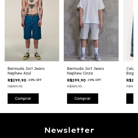
Bermuda Jort Jeans
Bermuda Jort Jeans
Calça
Nephew Azul
Nephew Cinza
Baggy 
R$299,90
-
19
%
OFF
R$299,90
-
19
%
OFF
R$24
R$369,90
R$369,90
R$499,
Comprar
Comprar
C
Newsletter