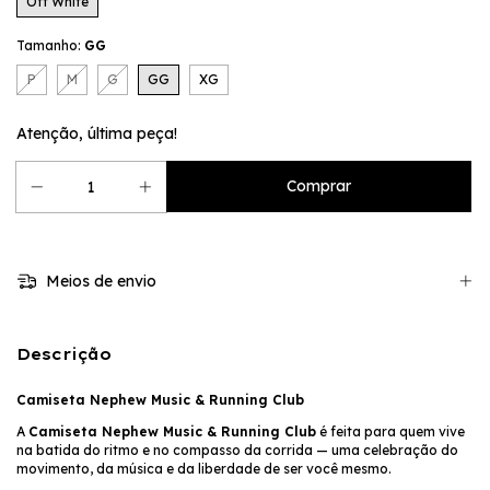
Off White
Tamanho:
GG
P
M
G
GG
XG
Atenção, última peça!
Meios de envio
Descrição
Camiseta Nephew Music & Running Club
A
Camiseta Nephew Music & Running Club
é feita para quem vive
na batida do ritmo e no compasso da corrida — uma celebração do
movimento, da música e da liberdade de ser você mesmo.