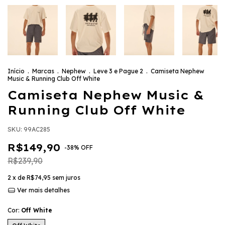
Início
.
Marcas
.
Nephew
.
Leve 3 e Pague 2
.
Camiseta Nephew
Music & Running Club Off White
Camiseta Nephew Music &
Running Club Off White
SKU:
99AC285
R$149,90
-
38
%
OFF
R$239,90
2
x de
R$74,95
sem juros
Ver mais detalhes
Cor:
Off White