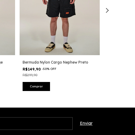
ge
Bermuda Nylon Cargo Nephew Preto
Bermuda Sarja
R$149,90
-
50
%
OFF
R$249,90
-
29
%
R$299,90
R$349,90
Comprar
Comprar