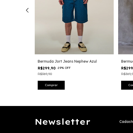
phew
Bermuda Jort Jeans Nephew Azul
Bermu
R$299,90
-
19
%
OFF
R$29
R$369,90
R$369,
Comprar
Co
Newsletter
Cadastr