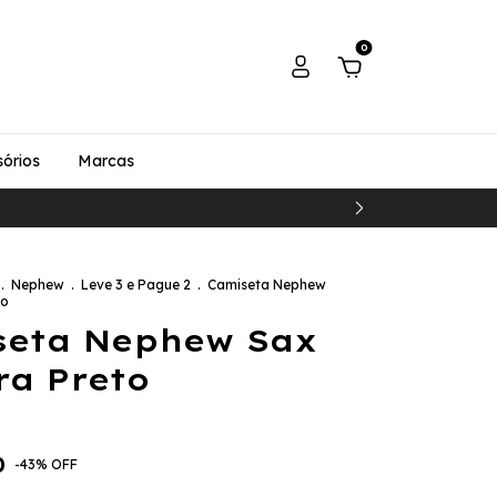
0
órios
Marcas
.
Nephew
.
Leve 3 e Pague 2
.
Camiseta Nephew
to
seta Nephew Sax
ra Preto
0
-
43
%
OFF