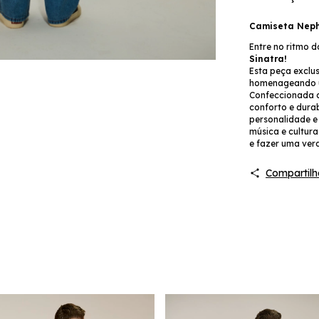
Camiseta Neph
Entre no ritmo d
Sinatra!
Esta peça exclu
homenageando um
Confeccionada c
conforto e durab
personalidade e 
música e cultura
e fazer uma verd
Compartilh