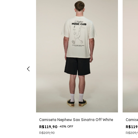
Camiseta Nephew Sax Sinatra Off White
usic No Life I
Camise
R$119,90
-
43
%
OFF
R$119
R$209,90
R$209,