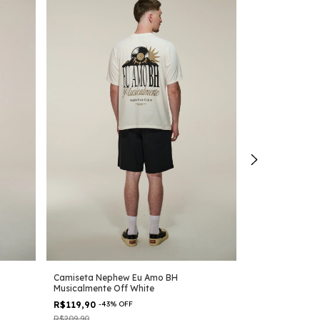
Camiseta Nephew Eu Amo BH
Camiseta Heavy
Musicalmente Off White
Preta
R$119,90
-
43
%
OFF
R$159,90
-
30
%
R$209,90
R$229,90