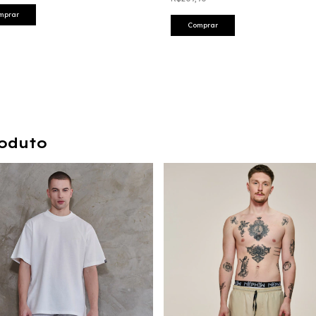
mprar
Comprar
oduto