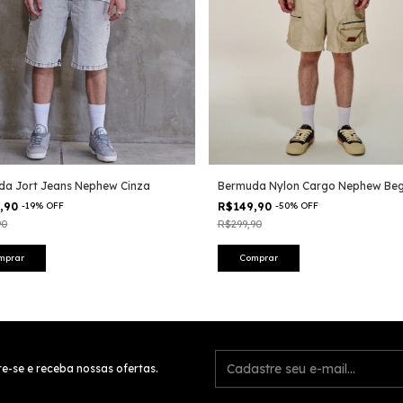
da Jort Jeans Nephew Cinza
Bermuda Nylon Cargo Nephew Be
9,90
-
19
%
OFF
R$149,90
-
50
%
OFF
90
R$299,90
mprar
Comprar
e-se e receba nossas ofertas.