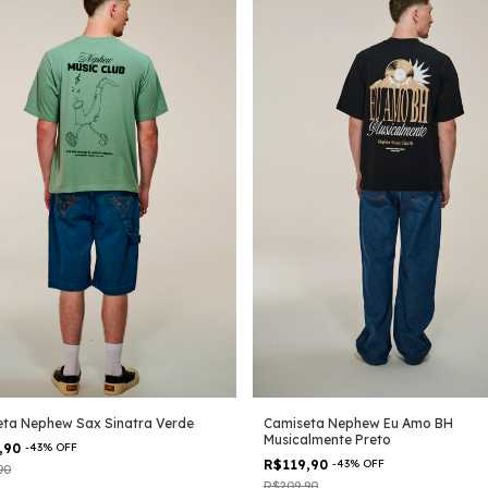
Camiseta Nephew Eu Amo BH
ta Nephew Sax Sinatra Verde
Musicalmente Preto
,90
-
43
%
OFF
R$119,90
-
43
%
OFF
90
R$209,90