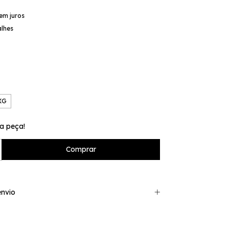
em juros
alhes
XG
a peça!
nvio