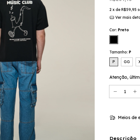
2
x de
R$59,95
s
Ver mais det
Cor:
Preto
Tamanho:
P
P
GG
Atenção, últim
Meios de e
Descrição