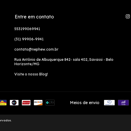
Entre em contato
553199069941
(31) 99906-9941
contato@nephew.com.br
Rua Antônio de Albuquerque 842- sala 402, Savassi - Belo
Horizonte/MG
Visite o nosso Blog!
Meios de envio
ervados.