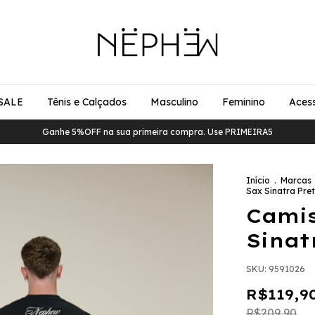
SALE
Tênis e Calçados
Masculino
Feminino
Acess
Ganhe 5%OFF na sua primeira compra. Use PRIMEIRA5
Início
.
Marcas
Sax Sinatra Pre
Cami
Sinat
SKU:
9591026
R$119,9
R$209,90