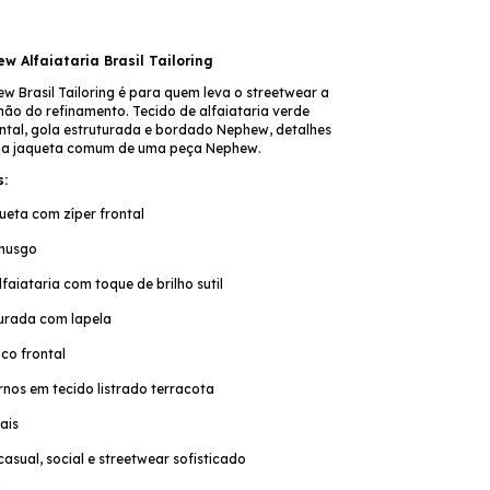
 Alfaiataria Brasil Tailoring
w Brasil Tailoring é para quem leva o streetwear a
mão do refinamento. Tecido de alfaiataria verde
ontal, gola estruturada e bordado Nephew, detalhes
a jaqueta comum de uma peça Nephew.
s:
ueta com zíper frontal
 musgo
faiataria com toque de brilho sutil
turada com lapela
ico frontal
rnos em tecido listrado terracota
ais
casual, social e streetwear sofisticado