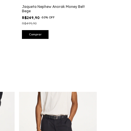
Verde
Jaqueta Nephew Anorak Money Belt
R$249,90
-
50
%
Bege
R$499,90
R$249,90
-
50
%
OFF
R$499,90
Comprar
Comprar