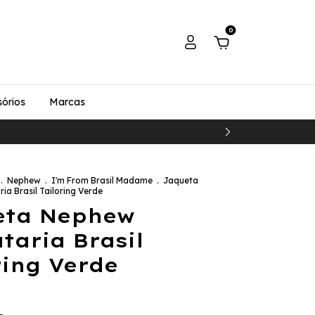
0
órios
Marcas
.
Nephew
.
I'm From Brasil Madame
.
Jaqueta
ia Brasil Tailoring Verde
eta Nephew
ataria Brasil
ring Verde