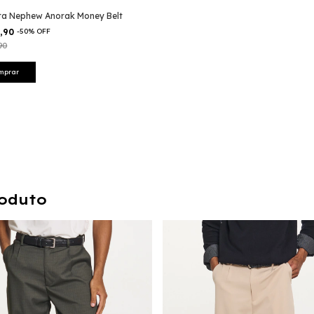
ta Nephew Anorak Money Belt
9,90
-
50
%
OFF
90
mprar
oduto