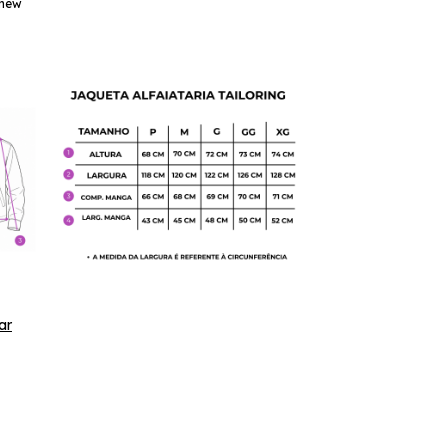
phew
ar