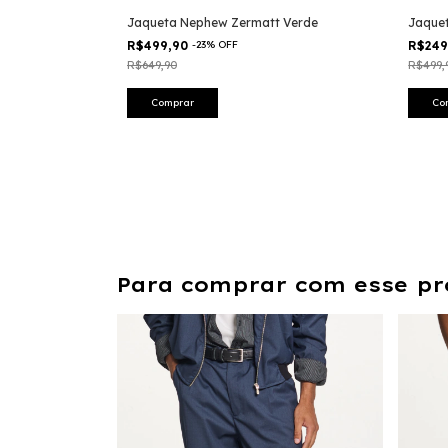
Nephew College
Jaqueta Nephew Zermatt Verde
Jaque
R$499,90
-
23
%
OFF
R$24
R$649,90
R$499,
Comprar
Co
Para comprar com esse pr