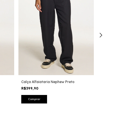
Calça Alfaiataria Nephew Preto
Calça Alfaiata
R$399,90
R$199,90
-
50
%
R$399,90
Comprar
Comprar