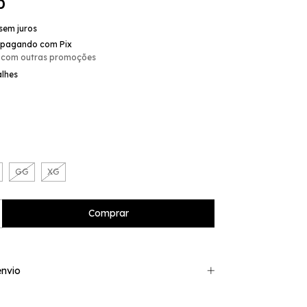
0
sem juros
pagando com Pix
 com outras promoções
alhes
GG
XG
nvio