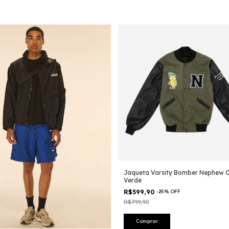
Jaqueta Varsity Bomber Nephew C
Verde
R$599,90
-
25
%
OFF
R$799,90
Comprar