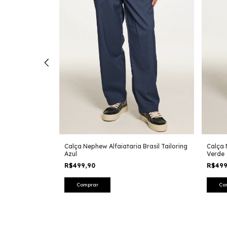
ool By Nephew
Calça Nephew Alfaiataria Brasil Tailoring
Calça 
Azul
Verde
R$499,90
R$49
Comprar
Co