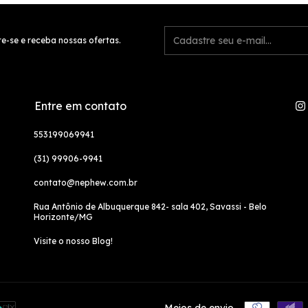
e-se e receba nossas ofertas.
Entre em contato
553199069941
(31) 99906-9941
contato@nephew.com.br
Rua Antônio de Albuquerque 842- sala 402, Savassi - Belo
Horizonte/MG
Visite o nosso Blog!
Meios de envio