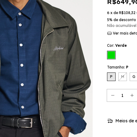
R$649,9
6
x de
R$108,32
5% de desconto
Não acumulável
Ver mais det
Cor:
Verde
Tamanho:
P
P
M
G
Meios de e