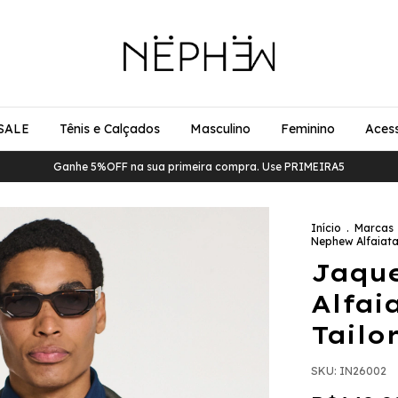
SALE
Tênis e Calçados
Masculino
Feminino
Acess
Ganhe 5%OFF na sua primeira compra. Use PRIMEIRA5
Início
.
Marcas
Nephew Alfaiatar
Jaqu
Alfai
Tailo
SKU:
IN26002