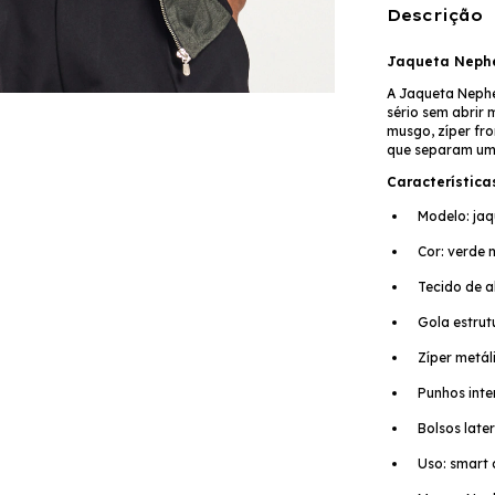
Descrição
Jaqueta Nephew
A Jaqueta Nephe
sério sem abrir 
musgo, zíper fr
que separam um
Característica
Modelo: jaq
Cor: verde
Tecido de al
Gola estru
Zíper metál
Punhos inte
Bolsos later
Uso: smart 