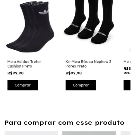
Meia Adidas Trefoil
Kit Meia Básica Nephew 3
Meia A
Cushion Preto
Pares Preto
R$39,
R$99,90
R$99,90
10% CO
Comprar
Comprar
C
Para comprar com esse produto