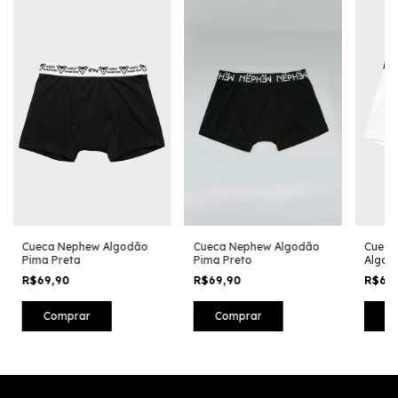
Cueca Nephew Algodão
Cueca Nephew Algodão
Cueca
Pima Preta
Pima Preto
Algod
R$69,90
R$69,90
R$69
Comprar
Comprar
C