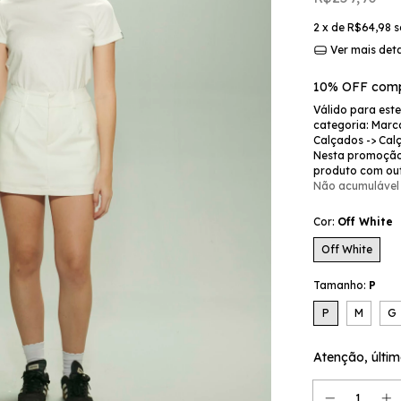
2
x de
R$64,98
s
Ver mais det
10% OFF comp
Válido para est
categoria: Marca
Calçados -> Cal
Nesta promoção
produto com ou
Não acumulável
Cor:
Off White
Off White
Tamanho:
P
P
M
G
Atenção, últim