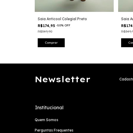
o
Saia Anticool Colegial Preto
Saia A
2 ou mais
R$174,95
-
50
%
OFF
R$174
R$349,90
R$349,
Comprar
Co
Newsletter
Cadastr
Institucional
Quem Somos
Perguntas Frequentes