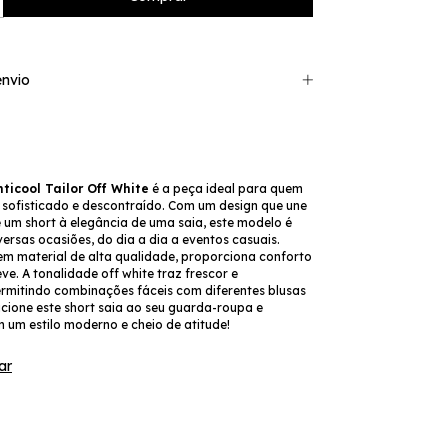
nvio
ticool Tailor Off White
é a peça ideal para quem
l sofisticado e descontraído. Com um design que une
 um short à elegância de uma saia, este modelo é
versas ocasiões, do dia a dia a eventos casuais.
m material de alta qualidade, proporciona conforto
ve. A tonalidade off white traz frescor e
ermitindo combinações fáceis com diferentes blusas
icione este short saia ao seu guarda-roupa e
 um estilo moderno e cheio de atitude!
ar