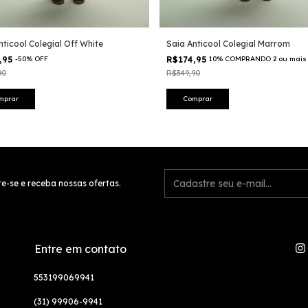
nticool Colegial Off White
Saia Anticool Colegial Marrom
,95
-
50
%
OFF
R$174,95
10% COMPRANDO 2 ou mais
90
R$349,90
mprar
Comprar
e-se e receba nossas ofertas.
Entre em contato
553199069941
(31) 99906-9941