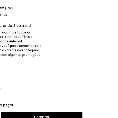
em juros
alhes
rando 2 ou mais!
e produto e todos da
s -> Anticool, Tênis e
çados Anticool.
 você pode combinar este
tros da mesma categoria.
 com algumas promoções
a peça!