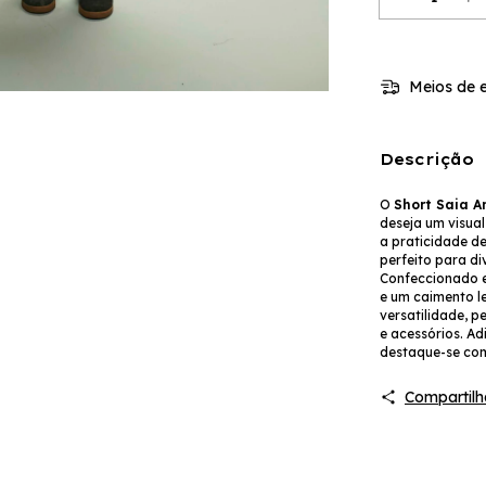
Meios de e
Descrição
O
Short Saia An
deseja um visua
a praticidade de
perfeito para di
Confeccionado e
e um caimento le
versatilidade, p
e acessórios. Ad
destaque-se com
Compartilh