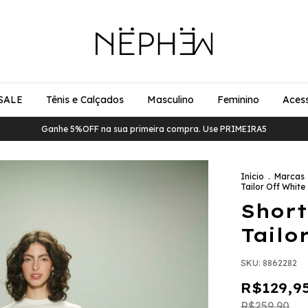
SALE
Tênis e Calçados
Masculino
Feminino
Acess
Ganhe 5%OFF na sua primeira compra. Use PRIMEIRA5
Início
.
Marcas
Tailor Off White
Short
Tailo
SKU:
8862282
R$129,9
R$259,90