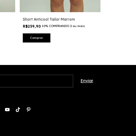
Short Anticool Tailor Marrom
Short Anticool 
R$259,90
10% COMPRANDO 2 ou mais
R$259,90
10% 
Comprar
Comprar