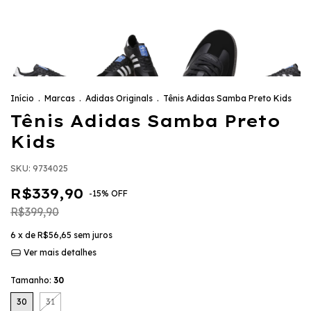
Início
.
Marcas
.
Adidas Originals
.
Tênis Adidas Samba Preto Kids
Tênis Adidas Samba Preto
Kids
SKU:
9734025
R$339,90
-
15
%
OFF
R$399,90
6
x de
R$56,65
sem juros
Ver mais detalhes
Tamanho:
30
30
31