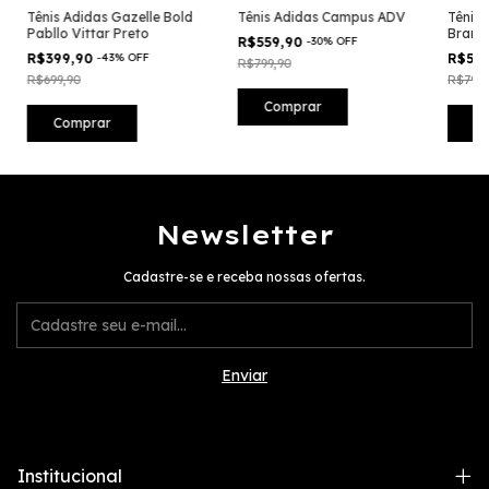
Tênis Adidas Gazelle Bold
Tênis Adidas Campus ADV
Tênis
Pabllo Vittar Preto
Branc
R$559,90
-
30
%
OFF
R$399,90
-
43
%
OFF
R$59
R$799,90
R$699,90
R$799,
Comprar
Comprar
C
Newsletter
Cadastre-se e receba nossas ofertas.
Institucional