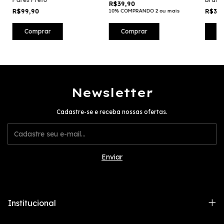
R$39,90
R$99,90
10% COMPRANDO 2 ou mais
R$39
Comprar
Comprar
C
Newsletter
Cadastre-se e receba nossas ofertas.
Institucional