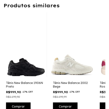
Produtos similares
Tênis New Balance 1906N
Tênis New Balance 2002
Tênis
Preto
Bege
Rosa
R$999,90
-
17
%
OFF
R$999,90
-
17
%
OFF
R$39
R$1.199,90
R$1.199,99
R$649,
Comprar
Comprar
C