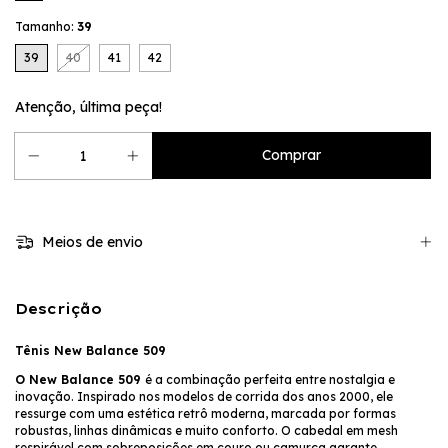
Tamanho:
39
39
40
41
42
Atenção, última peça!
Meios de envio
Descrição
Tênis New Balance 509
O New Balance 509
é a combinação perfeita entre nostalgia e
inovação. Inspirado nos modelos de corrida dos anos 2000, ele
ressurge com uma estética retrô moderna, marcada por formas
robustas, linhas dinâmicas e muito conforto. O cabedal em mesh
respirável com sobreposições em couro ou camurça garante