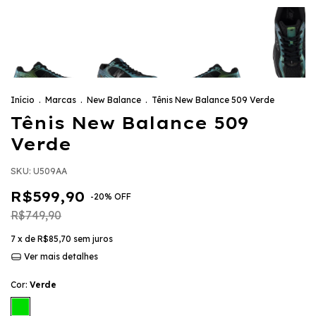
Início
.
Marcas
.
New Balance
.
Tênis New Balance 509 Verde
Tênis New Balance 509
Verde
SKU:
U509AA
R$599,90
-
20
%
OFF
R$749,90
7
x de
R$85,70
sem juros
Ver mais detalhes
Cor:
Verde