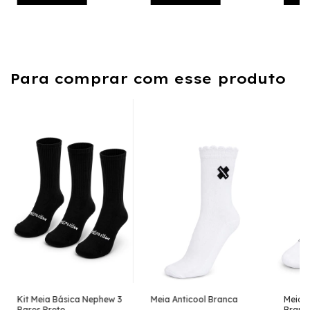
Para comprar com esse produto
Kit Meia Básica Nephew 3
Meia Anticool Branca
Meia 
Pares Preto
Branc