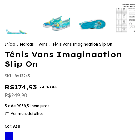
Início
.
Marcas
.
Vans
.
Tênis Vans Imaginaation Slip On
Tênis Vans Imaginaation
Slip On
SKU:
8613243
R$174,93
-
30
%
OFF
R$249,90
3
x de
R$58,31
sem juros
Ver mais detalhes
Cor:
Azul