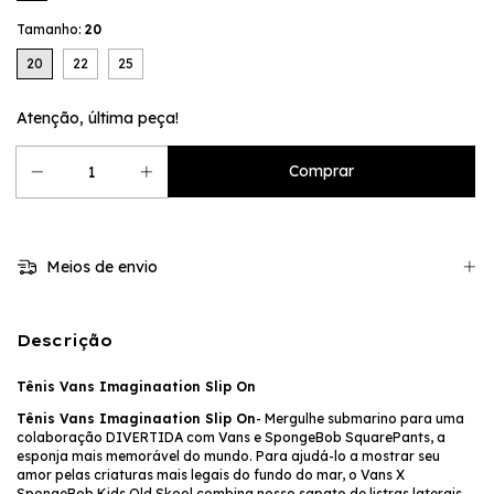
Tamanho:
20
20
22
25
Atenção, última peça!
Meios de envio
Descrição
Tênis Vans Imaginaation Slip On
Tênis Vans Imaginaation Slip On
- Mergulhe submarino para uma
colaboração DIVERTIDA com Vans e SpongeBob SquarePants, a
esponja mais memorável do mundo. Para ajudá-lo a mostrar seu
amor pelas criaturas mais legais do fundo do mar, o Vans X
SpongeBob Kids Old Skool combina nosso sapato de listras laterais