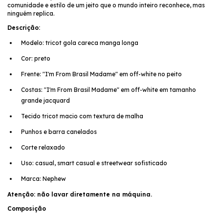
comunidade e estilo de um jeito que o mundo inteiro reconhece, mas
ninguém replica.
Descrição:
Modelo: tricot gola careca manga longa
Cor: preto
Frente: "I'm From Brasil Madame" em off-white no peito
Costas: "I'm From Brasil Madame" em off-white em tamanho
grande jacquard
Tecido tricot macio com textura de malha
Punhos e barra canelados
Corte relaxado
Uso: casual, smart casual e streetwear sofisticado
Marca: Nephew
Atenção: não lavar diretamente na máquina.
Composição