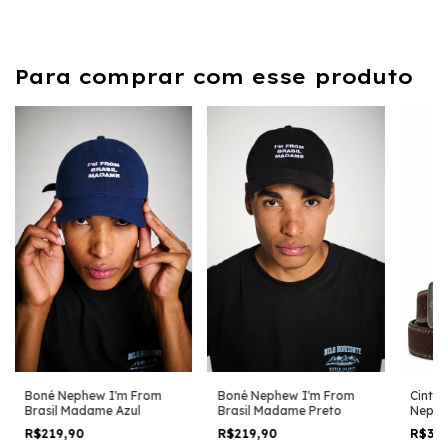
Para comprar com esse produto
Boné Nephew I'm From
Boné Nephew I'm From
Cinto 
Brasil Madame Azul
Brasil Madame Preto
Nephe
R$219,90
R$219,90
R$32