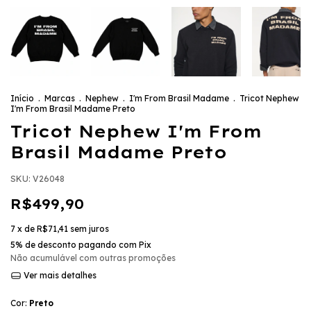
Início
.
Marcas
.
Nephew
.
I'm From Brasil Madame
.
Tricot Nephew
I'm From Brasil Madame Preto
Tricot Nephew I'm From
Brasil Madame Preto
SKU:
V26048
R$499,90
7
x de
R$71,41
sem juros
5% de desconto
pagando com Pix
Não acumulável com outras promoções
Ver mais detalhes
Cor:
Preto