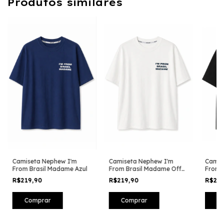
Produtos similares
Camiseta Nephew I'm
Camiseta Nephew I'm
Camis
From Brasil Madame Azul
From Brasil Madame Off
From 
White
Preto
R$219,90
R$219,90
R$21
Comprar
Comprar
C