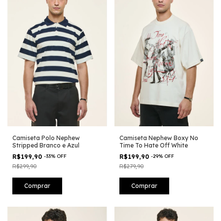
Camiseta Polo Nephew
Camiseta Nephew Boxy No
Stripped Branco e Azul
Time To Hate Off White
R$199,90
-
33
%
OFF
R$199,90
-
29
%
OFF
R$299,90
R$279,90
Comprar
Comprar