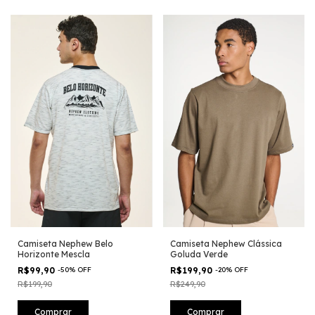
Camiseta Nephew Belo
Camiseta Nephew Clássica
Horizonte Mescla
Goluda Verde
R$99,90
-
50
%
OFF
R$199,90
-
20
%
OFF
R$199,90
R$249,90
Comprar
Comprar