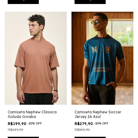
Camiseta Nephew Clássica
Camiseta Nephew Soccer
Goluda Goiaba
Jersey 26 Azul
R$199,90
-
20
%
OFF
R$279,90
-
20
%
OFF
R$249,90
R$349,90