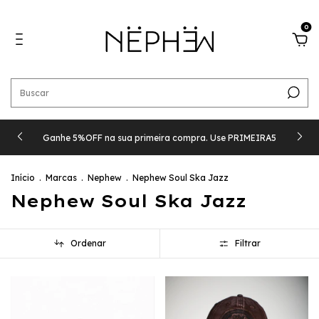
0
Ganhe 5%OFF na sua primeira compra. Use PRIMEIRA5
Início
.
Marcas
.
Nephew
.
Nephew Soul Ska Jazz
Nephew Soul Ska Jazz
Ordenar
Filtrar