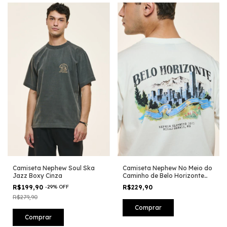
Camiseta Nephew Soul Ska
Camiseta Nephew No Meio do
Jazz Boxy Cinza
Caminho de Belo Horizonte
Off White
R$199,90
-
29
%
OFF
R$229,90
R$279,90
Comprar
Comprar