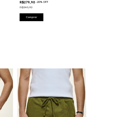
R$279,90
-
20
%
OFF
R$199,90
-
29
%
R$349,90
R$279,90
Comprar
Comprar