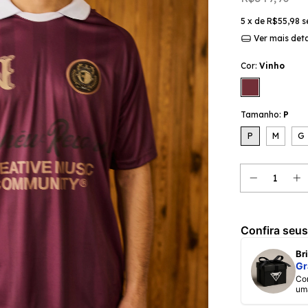
5
x de
R$55,98
s
Ver mais det
Cor:
Vinho
Tamanho:
P
P
M
G
Confira seus
B
Gr
Comprando a coleção Nephew Soul Ska Jazz, ganhe
um