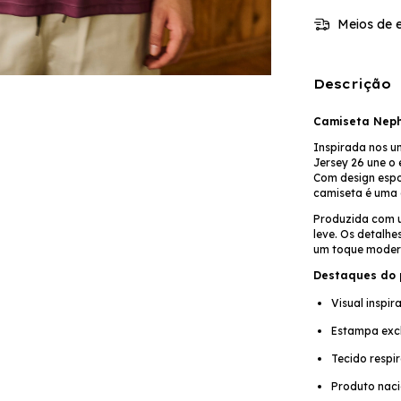
Meios de e
Descrição
Camiseta Neph
Inspirada nos u
Jersey 26 une o e
Com design espo
camiseta é uma 
Produzida com u
leve. Os detalhe
um toque moder
Destaques do 
Visual inspi
Estampa excl
Tecido respir
Produto naci