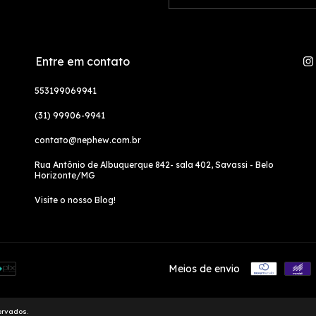
Entre em contato
553199069941
(31) 99906-9941
contato@nephew.com.br
Rua Antônio de Albuquerque 842- sala 402, Savassi - Belo
Horizonte/MG
Visite o nosso Blog!
Meios de envio
ervados.