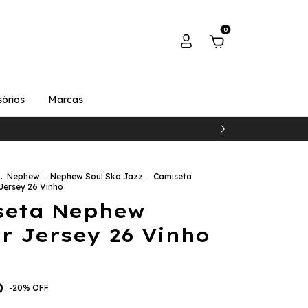
0
órios
Marcas
.
Nephew
.
Nephew Soul Ska Jazz
.
Camiseta
Jersey 26 Vinho
seta Nephew
r Jersey 26 Vinho
0
-
20
%
OFF