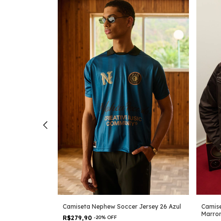
nima Off White
Camiseta Nephew Soccer Jersey 26 Azul
Camise
Marro
R$279,90
-
20
%
OFF