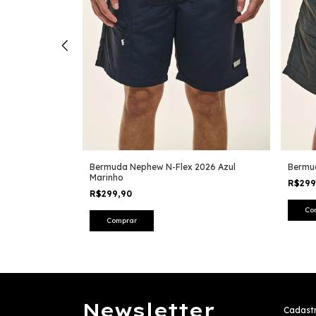
 Verde
Bermuda Nephew N-Flex 2026 Azul
Bermu
Marinho
R$29
R$299,90
Co
Comprar
Newsletter
Cadastr