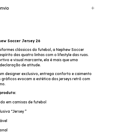
nvio
ew Soccer Jersey 26
niformes clássicos do futebol, a Nephew Soccer
spírito das quatro linhas com o lifestyle das ruas.
rtivo e visual marcante, ela é mais que uma
declaração de atitude.
m designer exclusivo, entrega conforto e caimento
s gráficos evocam a estética dos jerseys retrô com
no.
produto:
rado em camisas de futebol
usiva “Jersey ”
ável
onal