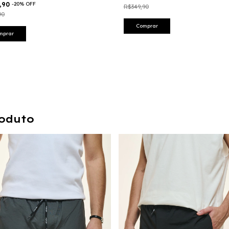
,90
-
20
%
OFF
R$349,90
90
Comprar
mprar
oduto