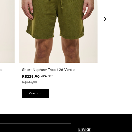
to
Short Nephew Tricot 26 Verde
Short Nylon Ne
R$229,90
-
8
%
OFF
R$149,90
-
50
%
R$249,90
R$299,90
Comprar
Comprar