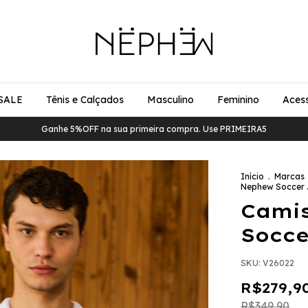
SALE
Tênis e Calçados
Masculino
Feminino
Acess
Ganhe 5%OFF na sua primeira compra. Use PRIMEIRA5
Início
.
Marcas
Nephew Soccer 
Cami
Socce
SKU:
V26022
R$279,9
R$349,90