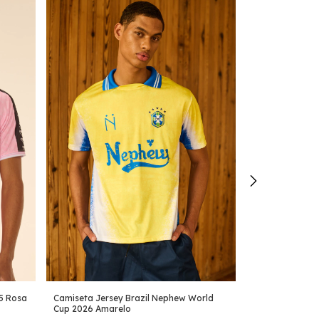
5 Rosa
Camiseta Jersey Brazil Nephew World
Camiseta Nephe
Cup 2026 Amarelo
Instruments Of