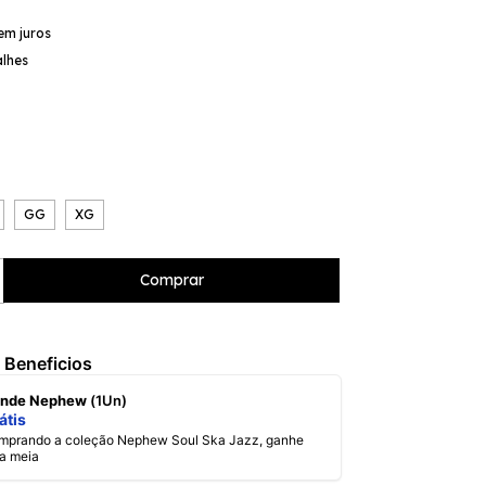
em juros
alhes
GG
XG
 Beneficios
rinde Nephew
(1Un)
átis
a meia