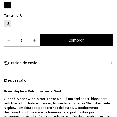
Tamanho:
U
U
Meios de envio
Descrição
Boné Nephew Belo Horizonte Soul
O
Boné Nephew Belo Horizonte Soul
é um dad hat all black com
patch oval bordado em relevo, trazendo a inscrição "Belo Horizonte
Nephew" emoldurada por detalhes de louros. O acabamento
destroyed na aba e o efeito tone-on-tone, preto sobre preto,
entregam um visual sofisticado, urbano e cheio de identidade mineira.