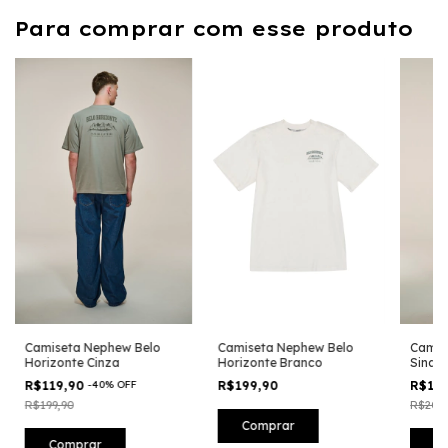
Para comprar com esse produto
Camiseta Nephew Belo
Camiseta Nephew Belo
Camis
Horizonte Cinza
Horizonte Branco
Sinatr
R$119,90
-
40
%
OFF
R$199,90
R$11
R$199,90
R$209,
Comprar
Comprar
C