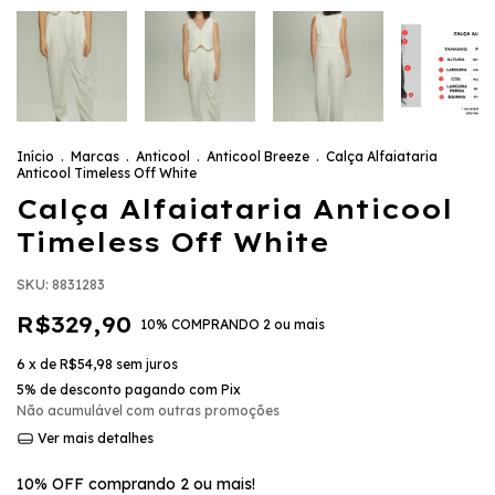
Início
.
Marcas
.
Anticool
.
Anticool Breeze
.
Calça Alfaiataria
Anticool Timeless Off White
Calça Alfaiataria Anticool
Timeless Off White
SKU:
8831283
R$329,90
10% COMPRANDO 2 ou mais
6
x de
R$54,98
sem juros
5% de desconto
pagando com Pix
Não acumulável com outras promoções
Ver mais detalhes
10% OFF comprando 2 ou mais!