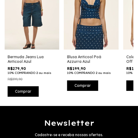
Bermuda Jeans Lua
Blusa Anticool Poá
Colete
Anticool Azul
Azzurra Azul
Off Wh
R$279,90
R$199,90
R$199
10% COMPRANDO 2 ou mais
10% COMPRANDO 2 ou mais
10% CO
R$399,90
Comprar
C
Comprar
Newsletter
Cadastre-se e receba nossas ofertas.