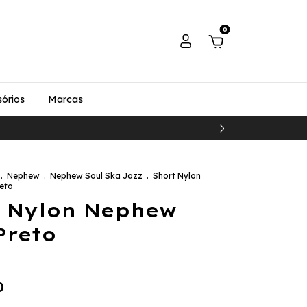
0
órios
Marcas
.
Nephew
.
Nephew Soul Ska Jazz
.
Short Nylon
eto
t Nylon Nephew
Preto
0