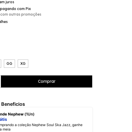
em juros
pagando com Pix
 com outras promoções
alhes
GG
XG
 Beneficios
rinde Nephew
(1Un)
átis
a meia