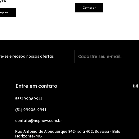
9,90
Comprar
mprar
e-se e receba nossas ofertas.
Entre em contato
553199069941
(31) 99906-9941
contato@nephew.com.br
Rua Antônio de Albuquerque 842- sala 402, Savassi - Belo
Horizonte/MG