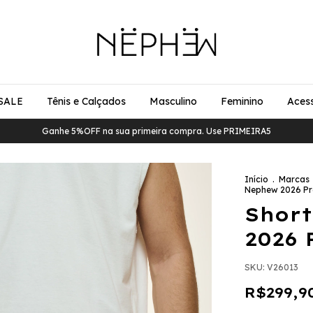
SALE
Tênis e Calçados
Masculino
Feminino
Acess
Ganhe 5%OFF na sua primeira compra. Use PRIMEIRA5
Início
.
Marcas
Nephew 2026 Pr
Shor
2026 
SKU:
V26013
R$299,9