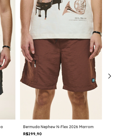
za
Bermuda Nephew N-Flex 2026 Marrom
Bermuda Nephe
R$299,90
R$299,90