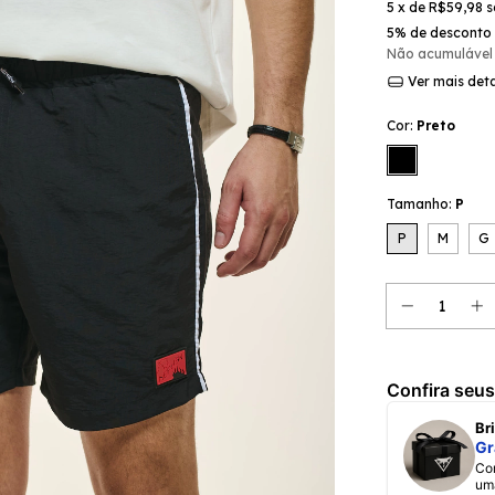
5
x de
R$59,98
s
5% de desconto
Não acumulável
Ver mais det
Cor:
Preto
Tamanho:
P
P
M
G
Confira seus
B
Gr
Comprando a coleção Nephew Soul Ska Jazz, ganhe
um