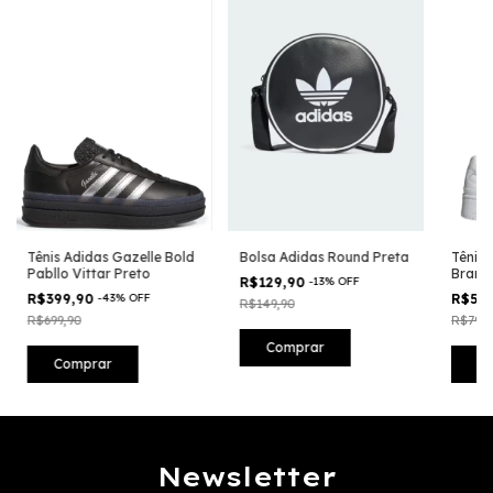
Tênis Adidas Gazelle Bold
Bolsa Adidas Round Preta
Tênis 
Pabllo Vittar Preto
Branc
R$129,90
-
13
%
OFF
R$399,90
-
43
%
OFF
R$59
R$149,90
R$699,90
R$799,
Comprar
Comprar
C
Newsletter