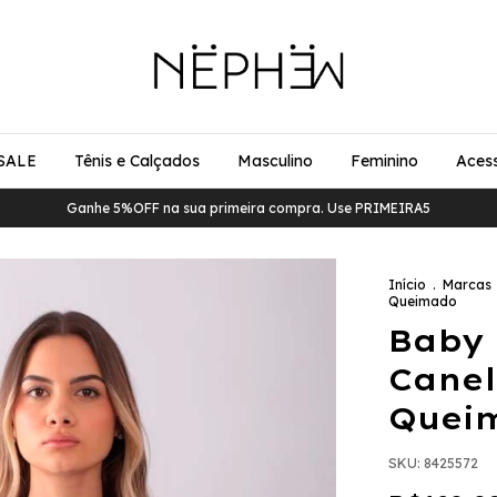
SALE
Tênis e Calçados
Masculino
Feminino
Acess
Ganhe 5%OFF na sua primeira compra. Use PRIMEIRA5
Início
.
Marcas
Queimado
Baby 
Cane
Quei
SKU:
8425572