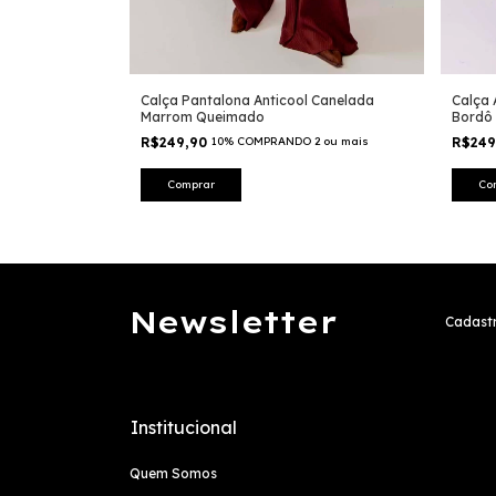
Calça Pantalona Anticool Canelada
Calça 
Marrom Queimado
Bordô
R$249,90
10% COMPRANDO 2 ou mais
R$24
Comprar
Co
Newsletter
Cadastr
Institucional
Quem Somos