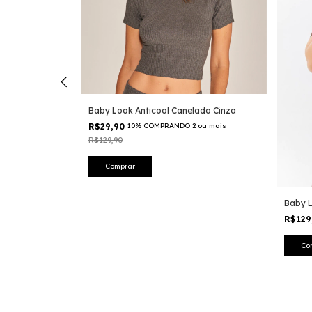
Baby Look Anticool Canelado Cinza
R$29,90
10% COMPRANDO 2 ou mais
R$129,90
Comprar
onga Canelada
Baby 
R$129
2 ou mais
Co