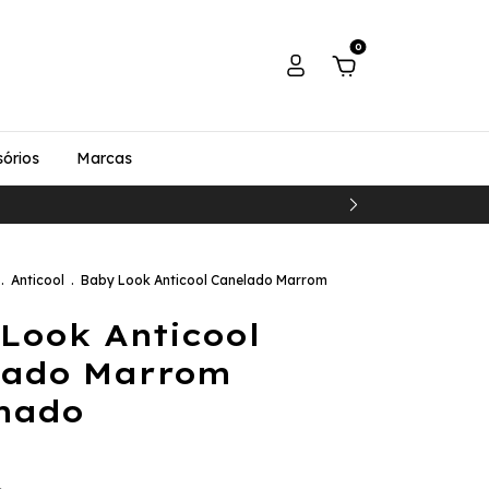
0
órios
Marcas
.
Anticool
.
Baby Look Anticool Canelado Marrom
Look Anticool
lado Marrom
mado