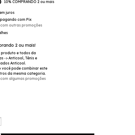
0
10% COMPRANDO 2 ou mais
em juros
pagando com Pix
 com outras promoções
alhes
rando 2 ou mais!
e produto e todos da
s -> Anticool, Tênis e
çados Anticool.
 você pode combinar este
tros da mesma categoria.
 com algumas promoções