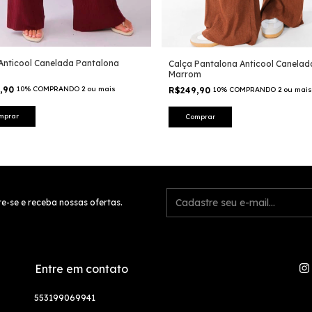
Anticool Canelada Pantalona
Calça Pantalona Anticool Canelad
Marrom
9,90
10% COMPRANDO 2 ou mais
R$249,90
10% COMPRANDO 2 ou mais
mprar
Comprar
e-se e receba nossas ofertas.
Entre em contato
553199069941