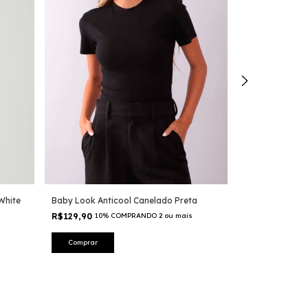
Baby Look Anti
R$29,90
10% C
R$129,90
Comprar
White
Baby Look Anticool Canelado Preta
R$129,90
10% COMPRANDO 2 ou mais
Comprar