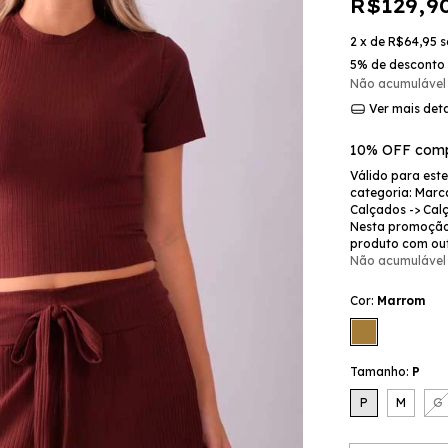
R$129,9
2
x de
R$64,95
s
5% de desconto
Não acumulável
Ver mais det
10% OFF comp
Válido para est
categoria: Marca
Calçados -> Cal
Nesta promoção
produto com ou
Não acumulável
Cor:
Marrom
Tamanho:
P
P
M
G