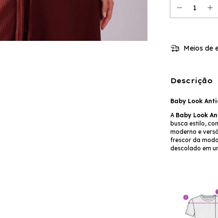
Meios de e
Descrição
Baby Look Ant
A
Baby Look An
busca estilo, co
moderno e versá
frescor da moda
descolado em um