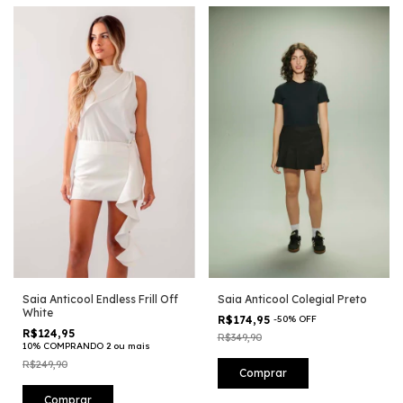
Saia Anticool Endless Frill Off
Saia Anticool Colegial Preto
White
R$174,95
-
50
%
OFF
R$124,95
R$349,90
10% COMPRANDO 2 ou mais
R$249,90
Comprar
Comprar