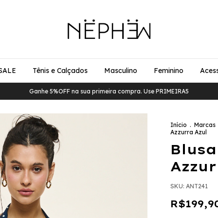
SALE
Tênis e Calçados
Masculino
Feminino
Acess
Ganhe 5%OFF na sua primeira compra. Use PRIMEIRA5
Início
.
Marcas
Azzurra Azul
Blusa
Azzur
SKU:
ANT241
R$199,9