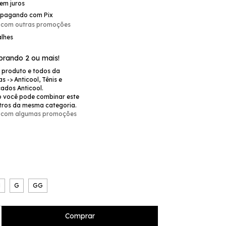
em juros
pagando com Pix
 com outras promoções
alhes
rando 2 ou mais!
e produto e todos da
s -> Anticool, Tênis e
çados Anticool.
 você pode combinar este
tros da mesma categoria.
 com algumas promoções
M
G
GG