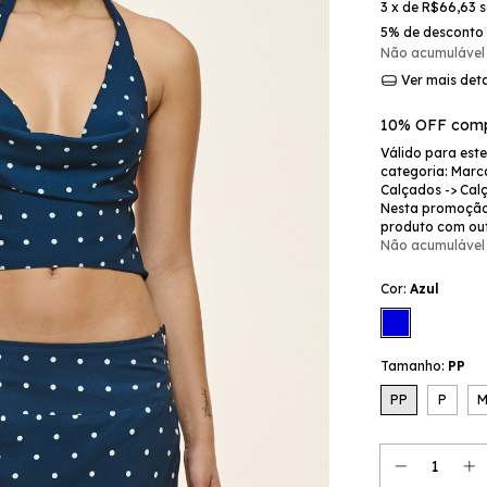
3
x de
R$66,63
s
5% de desconto
Não acumulável
Ver mais det
10% OFF comp
Válido para est
categoria: Marca
Calçados -> Cal
Nesta promoção
produto com ou
Não acumulável
Cor:
Azul
Tamanho:
PP
PP
P