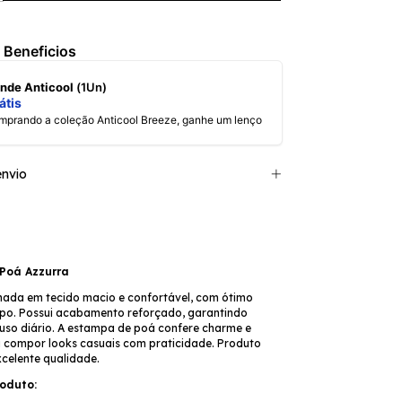
 Beneficios
rinde Anticool
(1Un)
átis
omprando a coleção Anticool Breeze, ganhe um lenço
nvio
 Poá Azzurra
nada em tecido macio e confortável, com ótimo
po. Possui acabamento reforçado, garantindo
 uso diário. A estampa de poá confere charme e
ra compor looks casuais com praticidade. Produto
xcelente qualidade.
oduto: