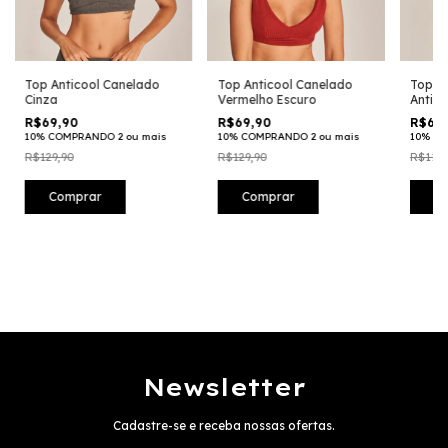
Top Anticool Canelado
Top Anticool Canelado
Top M
Cinza
Vermelho Escuro
Antico
R$69,90
R$69,90
R$69,
10% COMPRANDO 2 ou mais
10% COMPRANDO 2 ou mais
10% CO
R$129,90
R$129,90
R$119,
Comprar
Comprar
C
Newsletter
Cadastre-se e receba nossas ofertas.