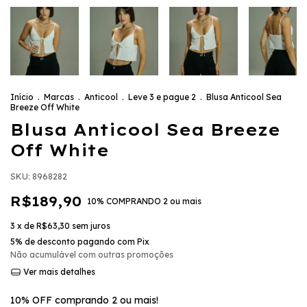
Início
.
Marcas
.
Anticool
.
Leve 3 e pague 2
.
Blusa Anticool Sea
Breeze Off White
Blusa Anticool Sea Breeze
Off White
SKU:
8968282
R$189,90
10% COMPRANDO 2 ou mais
3
x de
R$63,30
sem juros
5% de desconto
pagando com Pix
Não acumulável com outras promoções
Ver mais detalhes
10% OFF comprando 2 ou mais!