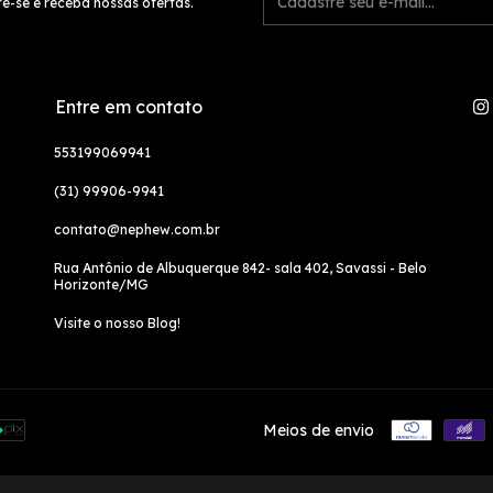
e-se e receba nossas ofertas.
Entre em contato
553199069941
(31) 99906-9941
contato@nephew.com.br
Rua Antônio de Albuquerque 842- sala 402, Savassi - Belo
Horizonte/MG
Visite o nosso Blog!
Meios de envio