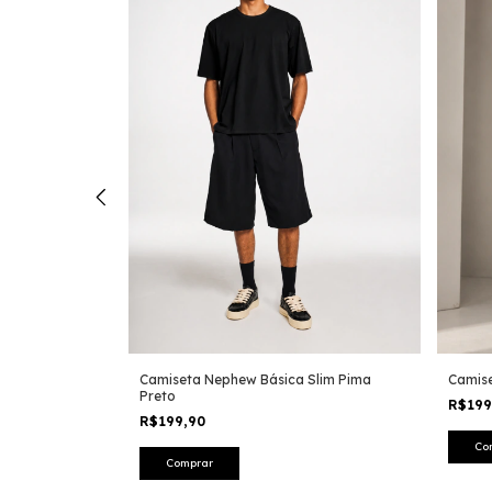
lgodão Pima
Camiseta Nephew Básica Slim Pima
Camise
Preto
R$19
R$199,90
Co
Comprar