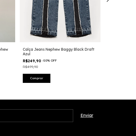
ephew
Calça Jeans Nephew Baggy Black Draft
Calça Jeans Re
Azul
R$349,90
-
26
%
R$249,90
-
50
%
OFF
R$469,90
R$499,90
Comprar
Comprar