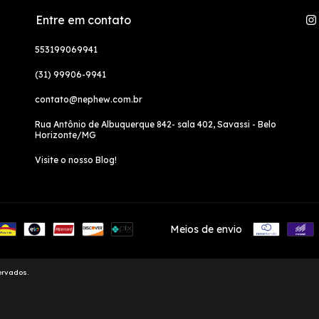
Entre em contato
553199069941
(31) 99906-9941
contato@nephew.com.br
Rua Antônio de Albuquerque 842- sala 402, Savassi - Belo
Horizonte/MG
Visite o nosso Blog!
Meios de envio
ervados.