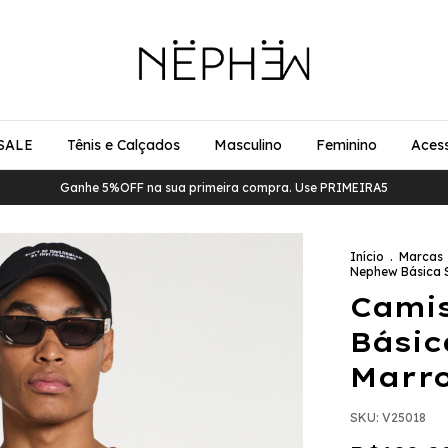
SALE
Tênis e Calçados
Masculino
Feminino
Acess
Ganhe 5%OFF na sua primeira compra. Use PRIMEIRA5
Início
.
Marcas
Nephew Básica 
Cami
Básic
Marr
SKU:
V25018