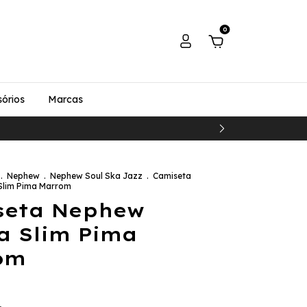
0
órios
Marcas
.
Nephew
.
Nephew Soul Ska Jazz
.
Camiseta
Slim Pima Marrom
seta Nephew
a Slim Pima
om