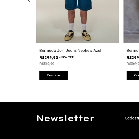
w Wash
Bermuda Jort Jeans Nephew Azul
Bermu
R$299,90
-
19
%
OFF
R$29
R$369,90
R$369,
Comprar
Co
Newsletter
Cadastr