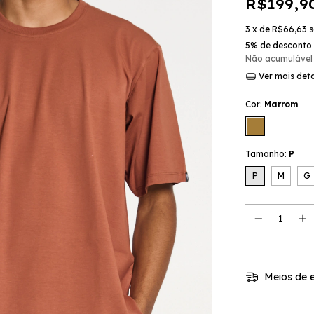
R$199,9
3
x de
R$66,63
s
5% de desconto
Não acumulável
Ver mais det
Cor:
Marrom
Tamanho:
P
P
M
G
Meios de e