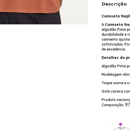
Descrição
Camiseta Neph
A
Camiseta Ne
algodão Pima pr
durabilidade e 
caimento ajusta
sofisticadas. P
de excelência.
Detalhes do pr
Algodão Pima pr
Modelagem slim
Toque suave e c
Gola careca com
Produto naciona
97
Composição: