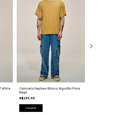
f White
Camiseta Nephew Básica Algodão Pima
Kit 2 Camiseta
Bege
Nephew
R$199,90
R$299,90
-
21
%
R$379,90
Comprar
Comprar