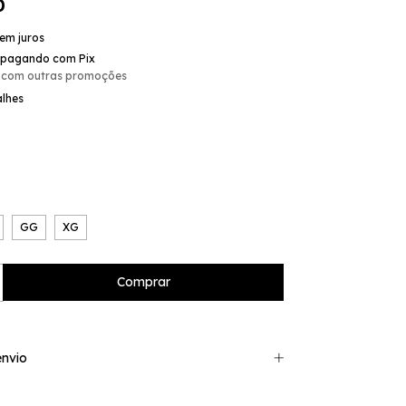
0
em juros
pagando com Pix
 com outras promoções
alhes
GG
XG
nvio