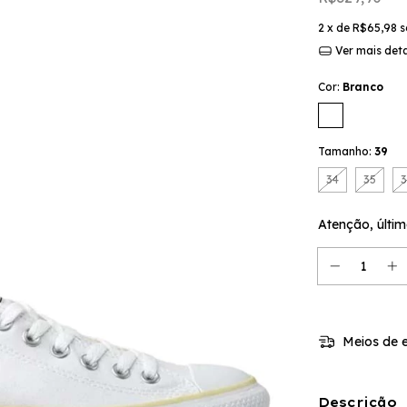
2
x de
R$65,98
s
Ver mais det
Cor:
Branco
Tamanho:
39
34
35
Atenção, últim
Meios de e
Descrição