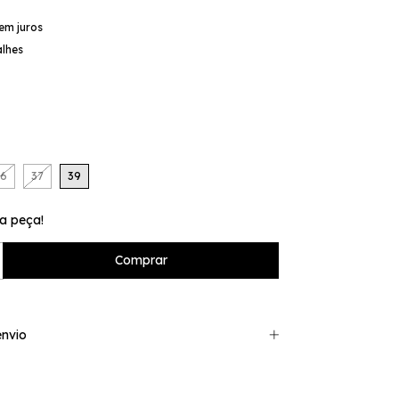
em juros
alhes
36
37
39
a peça!
nvio