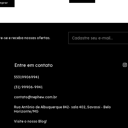
mprar
e-se e receba nossas ofertas.
Entre em contato
553199069941
(31) 99906-9941
contato@nephew.com.br
Rua Antônio de Albuquerque 842- sala 402, Savassi - Belo
Horizonte/MG
Visite o nosso Blog!