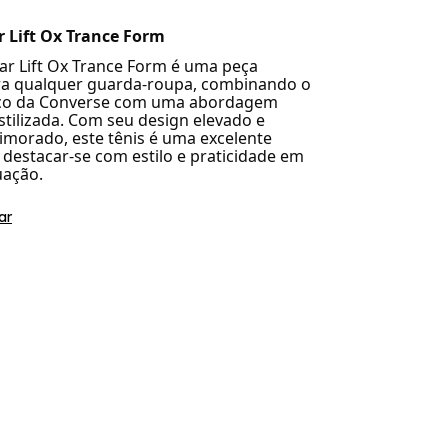
ar Lift Ox Trance Form
Star Lift Ox Trance Form é uma peça
ara qualquer guarda-roupa, combinando o
ico da Converse com uma abordagem
tilizada. Com seu design elevado e
imorado, este tênis é uma excelente
 destacar-se com estilo e praticidade em
uação.
ar