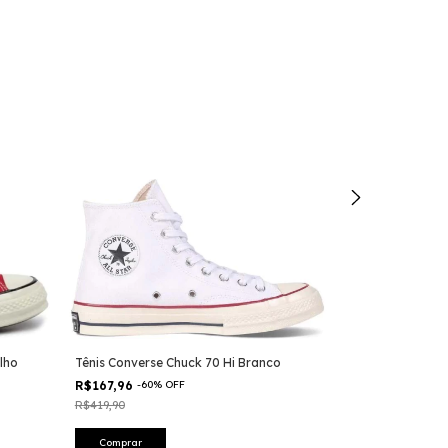
lho
Tênis Converse Chuck 70 Hi Branco
Tênis Converse 
R$167,96
-
60
%
OFF
R$111,93
-
30
%
R$419,90
R$159,90
Comprar
Comprar