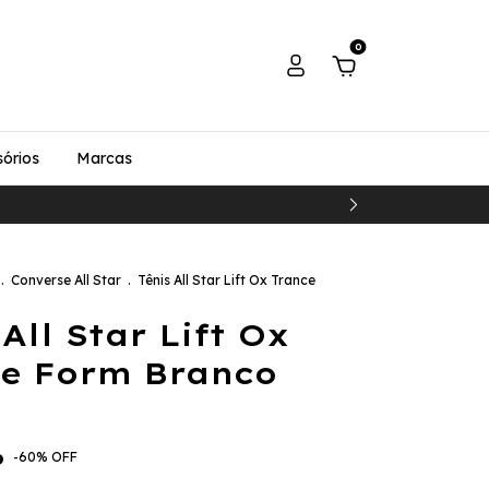
0
órios
Marcas
.
Converse All Star
.
Tênis All Star Lift Ox Trance
 All Star Lift Ox
e Form Branco
6
-
60
%
OFF