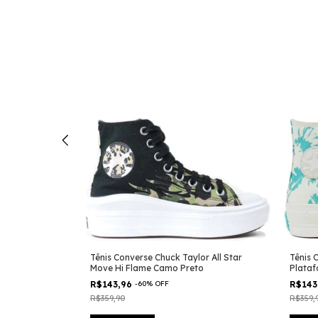
or All Star
Tênis Converse Chuck Taylor All Star
Tênis 
Move Hi Flame Camo Preto
Plataf
R$143,96
-
60
%
OFF
R$143
R$359,90
R$359,