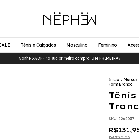
SALE
Tênis e Calçados
Masculino
Feminino
Acess
Ganhe 5%OFF na sua primeira compra. Use PRIMEIRA5
Início
.
Marcas
Form Branco
Tênis
Tranc
SKU:
8268037
R$131,9
R$329,90