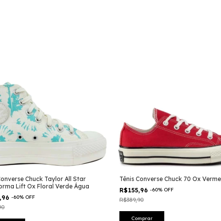
Converse Chuck Taylor All Star
Tênis Converse Chuck 70 Ox Verme
orma Lift Ox Floral Verde Água
R$155,96
-
60
%
OFF
,96
-
60
%
OFF
R$389,90
90
Comprar