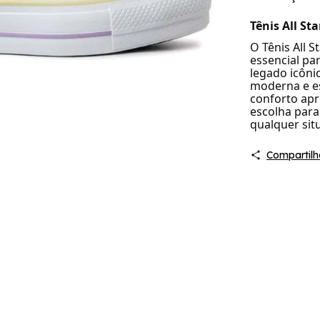
Tênis All St
O Tênis All 
essencial p
legado icôn
moderna e es
conforto apr
escolha para
qualquer sit
Compartilh