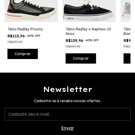
Tênis Redley Prisma
Tênis Redley x Nephew 10
Tênis 
Anos
Banda
R$115,96
-
60
%
OFF
R$139,96
-
60
%
OFF
R$91
R$289,90
R$349,90
R$229,
Comprar
Comprar
C
Newsletter
Cadastre-se e receba nossas ofertas.