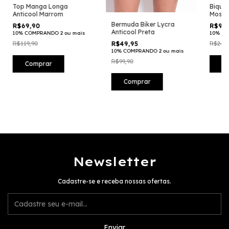
Top Manga Longa
Biquin
Anticool Marrom
Mosta
Bermuda Biker Lycra
R$69,90
R$99,
Anticool Preta
10% COMPRANDO 2 ou mais
10% CO
R$49,95
R$119,90
R$249,
10% COMPRANDO 2 ou mais
R$99,90
Comprar
C
Comprar
Newsletter
Cadastre-se e receba nossas ofertas.