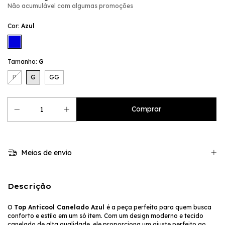
Não acumulável com algumas promoções
Cor:
Azul
Tamanho:
G
P
G
GG
Meios de envio
Descrição
O
Top Anticool Canelado Azul
é a peça perfeita para quem busca
conforto e estilo em um só item. Com um design moderno e tecido
canelado de alta qualidade, ele proporciona um ajuste perfeito ao