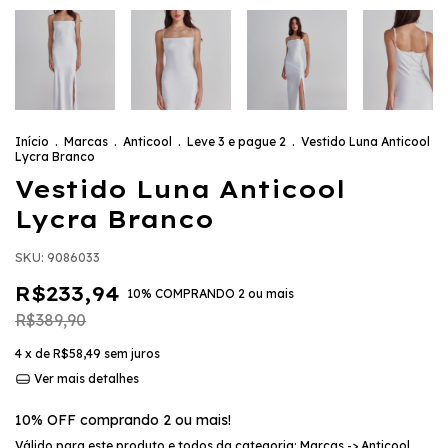
Início
.
Marcas
.
Anticool
.
Leve 3 e pague 2
.
Vestido Luna Anticool
Lycra Branco
Vestido Luna Anticool
Lycra Branco
SKU:
9086033
R$233,94
10% COMPRANDO 2 ou mais
R$389,90
4
x de
R$58,49
sem juros
Ver mais detalhes
10% OFF comprando 2 ou mais!
Válido para este produto e todos da categoria: Marcas -> Anticool,