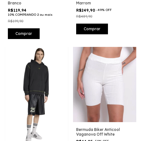
Branco
Marrom
R$119,94
R$249,90
-
49
%
OFF
10% COMPRANDO 2 ou mais
R$489,90
R$199,90
Comprar
Comprar
Bermuda Biker Anticool
Vaganova Off White