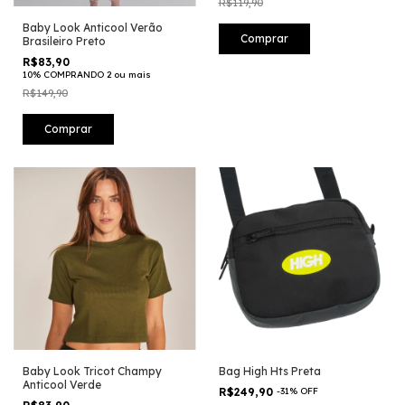
R$119,90
Baby Look Anticool Verão
Comprar
Brasileiro Preto
R$83,90
10% COMPRANDO 2 ou mais
R$149,90
Comprar
Baby Look Tricot Champy
Bag High Hts Preta
Anticool Verde
R$249,90
-
31
%
OFF