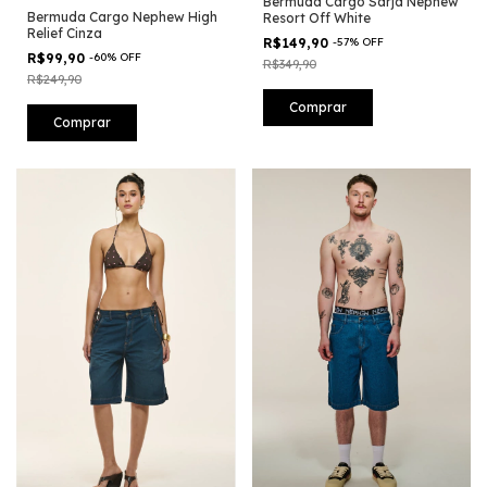
Bermuda Cargo Sarja Nephew
Bermuda Cargo Nephew High
Resort Off White
Relief Cinza
R$149,90
-
57
%
OFF
R$99,90
-
60
%
OFF
R$349,90
R$249,90
Comprar
Comprar