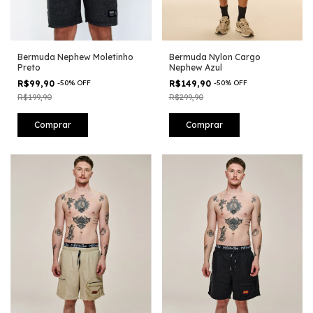
Bermuda Nephew Moletinho
Bermuda Nylon Cargo
Preto
Nephew Azul
R$99,90
-
50
%
OFF
R$149,90
-
50
%
OFF
R$199,90
R$299,90
Comprar
Comprar