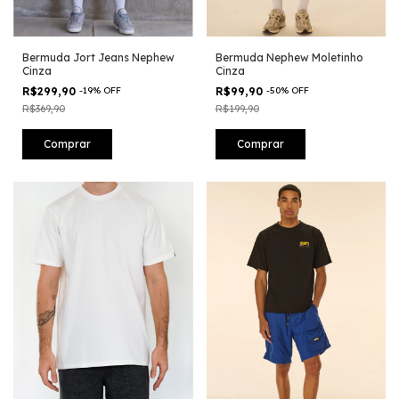
Bermuda Jort Jeans Nephew
Bermuda Nephew Moletinho
Cinza
Cinza
R$299,90
-
19
%
OFF
R$99,90
-
50
%
OFF
R$369,90
R$199,90
Comprar
Comprar