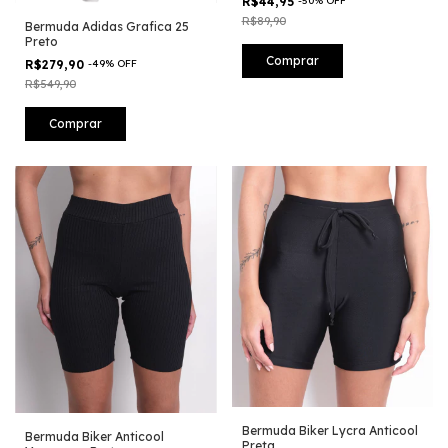
R$44,95
-
50
%
OFF
R$89,90
Bermuda Adidas Grafica 25
Preto
Comprar
R$279,90
-
49
%
OFF
R$549,90
Comprar
Bermuda Biker Lycra Anticool
Bermuda Biker Anticool
Preta